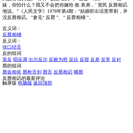
妹，你怕什么？我又不会把你嫁给 枚 表弟，’ 觉民 反唇相讥
地说。”《人民文学》1978年第4期：“姑娘听出话里带刺，并
没反唇相讥。”参见“ 反脣 ”、“ 反脣相稽 ”。
近义词：
反唇相稽
反义词：
张口结舌
反的组词
策反
唱反调
出尔反尔
反败为胜
反比
反驳
反差
反常
反衬
唇的组词
唇齿相依
唇枪舌剑
唇舌
反唇相讥
嘴唇
反唇相讥的最新评论
触屏版
电脑版
返回顶部