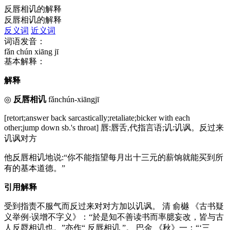
反唇相讥的解释
反唇相讥的解释
反义词
近义词
词语发音：
fǎn chún xiāng jī
基本解释：
解释
◎
反唇相讥
fǎnchún-xiāngjī
[retort;answer back sarcastically;retaliate;bicker with each
other;jump down sb.'s throat] 唇:唇舌,代指言语;讥:讥讽。反过来
讥讽对方
他反唇相讥地说:“你不能指望每月出十三元的薪饷就能买到所
有的基本道德。”
引用解释
受到指责不服气而反过来对对方加以讥讽。 清 俞樾
《古书疑
义举例·误增不字义》：“於是知不善读书而率臆妄改，皆与古
人反脣相讥也。”亦作“ 反唇相讥 ”。 巴金 《秋》一：“‘三