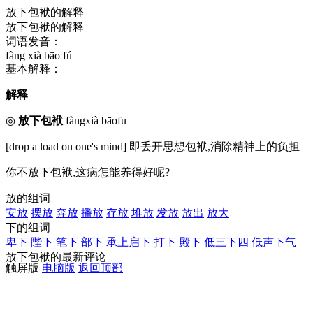
放下包袱的解释
放下包袱的解释
词语发音：
fàng xià bāo fú
基本解释：
解释
◎
放下包袱
fàngxià bāofu
[drop a load on one's mind] 即丢开思想包袱,消除精神上的负担
你不放下包袱,这病怎能养得好呢?
放的组词
安放
摆放
奔放
播放
存放
堆放
发放
放出
放大
下的组词
卑下
陛下
笔下
部下
承上启下
打下
殿下
低三下四
低声下气
放下包袱的最新评论
触屏版
电脑版
返回顶部