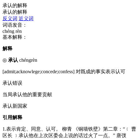
承认的解释
承认的解释
反义词
近义词
词语发音：
chéng rèn
基本解释：
解释
◎
承认
chéngrèn
[admit;acknowlege;concede;confess] 对既成的事实表示认可
承认错误
当局承认他的重要贡献
承认新国家
引用解释
1.表示肯定、同意、认可。 柳青 《铜墙铁壁》第二章：“﹝ 曹
区长 ﹞承认他在上次区委会上说的话过火了一点。” 唐弢