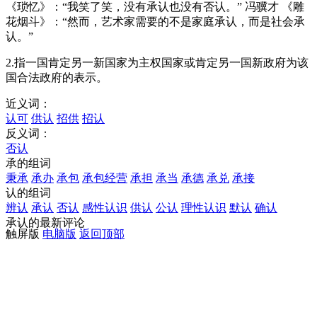
《琐忆》：“我笑了笑，没有承认也没有否认。” 冯骥才 《雕
花烟斗》：“然而，艺术家需要的不是家庭承认，而是社会承
认。”
2.指一国肯定另一新国家为主权国家或肯定另一国新政府为该
国合法政府的表示。
近义词：
认可
供认
招供
招认
反义词：
否认
承的组词
秉承
承办
承包
承包经营
承担
承当
承德
承兑
承接
认的组词
辨认
承认
否认
感性认识
供认
公认
理性认识
默认
确认
承认的最新评论
触屏版
电脑版
返回顶部