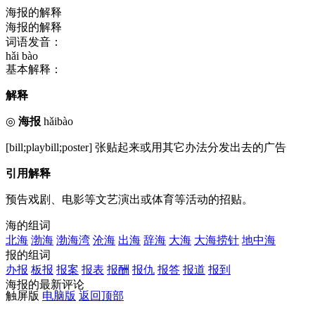
海报的解释
海报的解释
词语发音：
hǎi bào
基本解释：
解释
◎
海报
hǎibào
[bill;playbill;poster] 张贴起来或用其它办法分发出去的广告
引用解释
预告戏剧、电影等文艺演出或体育等活动的招贴。
海的组词
北海
渤海
渤海湾
沧海
出海
辞海
大海
大海捞针
地中海
报的组词
办报
板报
报案
报表
报酬
报仇
报答
报道
报到
海报的最新评论
触屏版
电脑版
返回顶部