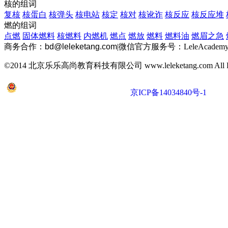
核的组词
复核
核蛋白
核弹头
核电站
核定
核对
核讹诈
核反应
核反应堆
燃的组词
点燃
固体燃料
核燃料
内燃机
燃点
燃放
燃料
燃料油
燃眉之急
商务合作：
bd@leleketang.com
|
微信官方服务号：LeleAcademy
©2014 北京乐乐高尚教育科技有限公司 www.leleketang.com All Righ
京公网安备 11010802022053号
京ICP备14034840号-1