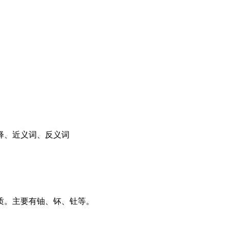
释、近义词、反义词
质。主要有铀、钚、钍等。