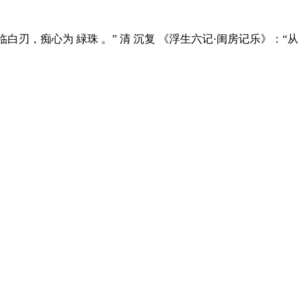
刃，痴心为 緑珠 。” 清 沉复 《浮生六记·闺房记乐》：“从