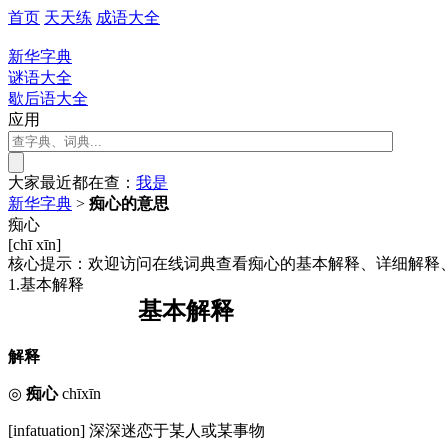
首页
天天练
成语大全
新华字典
谜语大全
歇后语大全
应用
大家最近都在查：
我
是
新华字典
>
痴心的意思
痴心
[chī xīn]
核心提示：欢迎访问在线词典查看痴心的基本解释、详细解释
1.基本解释
基本解释
解释
◎
痴心
chīxīn
[infatuation] 深深迷恋于某人或某事物