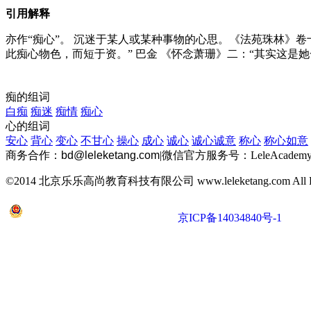
引用解释
亦作“痴心”。 沉迷于某人或某种事物的心思。《法苑珠林》卷十四
此痴心物色，而短于资。” 巴金 《怀念萧珊》二：“其实这是
痴的组词
白痴
痴迷
痴情
痴心
心的组词
安心
背心
变心
不甘心
操心
成心
诚心
诚心诚意
称心
称心如意
商务合作：
bd@leleketang.com
|
微信官方服务号：LeleAcademy
©2014 北京乐乐高尚教育科技有限公司 www.leleketang.com All Righ
京公网安备 11010802022053号
京ICP备14034840号-1