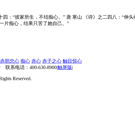
：“彼家所生，不结痴心。” 唐 寒山 《诗》之二四八：“伸头临白
她一片痴心，结果只苦了她自己。”
赤胆忠心
痴心
赤心
赤子之心
触目惊心
 联系电话：400-630-8900
|
触屏版
|
ts Reserved.