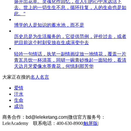
盛开出花草。灵魂化作回忆，在人们的心中永远活下
去。世上的一切生生不息，循环往复，人的生命也是如
此。”
博学的人是知识的蓄水池，而不是
历史总是为生活服务的，它提供范例，评价过去，或者
把目前这个时刻安放在生成演变中去
轻吟一句情话，执笔一副情画绽放一地情花，覆盖一片
青瓦共饮一杯清茶，同研一碗青砂挽起一面轻纱，看清
天边月牙爱像水墨青花，何惧刹那芳华
大家正在搜的
名人名言
爱情
汗水
生命
成功
商务合作：
bd@leleketang.com
|
微信官方服务号：
LeleAcademy 联系电话：400-630-8900
|
触屏版
|