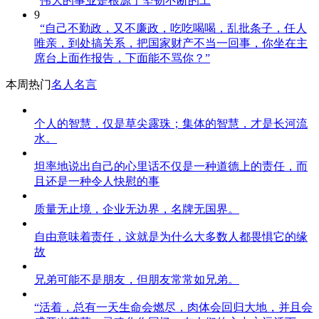
伟大的事业是根源于坚韧不断的工
9
“自己不勤政，又不廉政，吃吃喝喝，乱批条子，任人
唯亲，到处搞关系，把国家财产不当一回事，你坐在主
席台上面作报告，下面能不骂你？”
本周热门
名人名言
个人的智慧，仅是草尖露珠；集体的智慧，才是长河流
水。
坦率地说出自己的心里话不仅是一种道德上的责任，而
且还是一种令人快慰的事
质量无止境，企业无边界，名牌无国界。
自由意味着责任，这就是为什么大多数人都畏惧它的缘
故
兄弟可能不是朋友，但朋友常常如兄弟。
“活着，总有一天生命会燃尽，肉体会回归大地，并且会