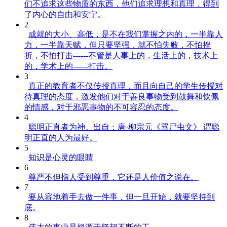
们不追求这些物质的东西，他们追求理想和真理，得到
了内心的自由和安宁。
2
成就的大小、高低，是不在我们掌握之内的，一半靠人
力，一半靠天赋，但只要坚强，就不怕失败，不怕挫
折，不怕打击------不管是人事上的，生活上的，技术上
的，学术上的------打击。
3
真正的教育者不仅传授真理，而且向自己的学生传授对
待真理的态度，激发他们对于善良事物受到鼓舞和钦佩
的情感，对于邪恶事物的不可容忍的态度。
4
聪明正直者为神。出自：唐·柳宗元《骂尸虫文》 谓聪
明正直的人为最好。
5
知识是心灵的眼睛
6
尊严不但指人受到尊重，它还是人价值之说在。
7
要从容地着手去做一件事，但一旦开始，就要坚持到
底。
8