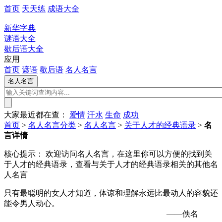
首页
天天练
成语大全
新华字典
谜语大全
歇后语大全
应用
首页
谚语
歇后语
名人名言
大家最近都在查：
爱情
汗水
生命
成功
首页
>
名人名言分类
>
名人名言
>
关于人才的经典语录
>
名
言详情
核心提示：
欢迎访问名人名言，在这里你可以方便的找到关
于人才的经典语录，查看与关于人才的经典语录相关的其他名
人名言
只有最聪明的女人才知道，体谅和理解永远比最动人的容貌还
能令男人动心。
——佚名