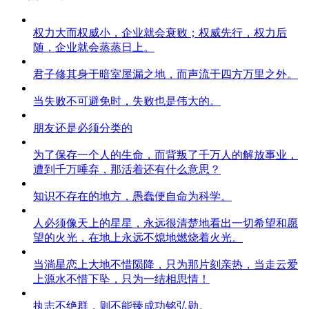
权力大而权威小，企业就会衰败；权威先行，权力后
随，企业就会蒸蒸日上。
君子修其身于暗室屋漏之地，而声流于四方万里之外。
当失败不可避免时，失败也是伟大的。
朋友还是必须分类的
为了保存一个人的生命，而背叛了千万人的解放事业，
遭到千万唾弃，那活着还有什么意思？
知识不存在的地方，愚蠢便自命为科学。
人必须像天上的星星，永远很清楚地看出一切希望和愿
望的火光，在地上永远不熄地燃烧着火光。
当淌星恋上大地不惜陨降，只为那片刻亲热，当走云爱
上源水不惜下坠，只为一结相思情！
执志不绝群，则不能臻成功铭弘勋。