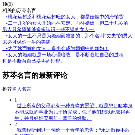
顶(0)
相关的苏芩名言
•桃花运超乏和桃花运超旺的女人，都是婚姻中的滞销货。
•二十几岁的女人开始向往安定、向往婚姻，但二十几岁的
男人只希望能够多多认识一些不错的女人~~
•女人的一生不只是为婚姻而准备的，那个名叫“丈夫”的男人
未必可保你一生的美满！
•为了嫁而嫁的女人，多半会成为婚姻中的怨妇！
•女人的婚姻就是一场心理暗战，是不断战胜自己的过程，
也是不断向自己妥协的过程。
苏芩名言的最新评论
推荐
名人名言
1
世上所有的父母都有一种真挚的愿望，就是想目睹本身
不能成就的事业为儿子所完成，似乎他们想以此获得再
生，并且好好应用前一辈子的经验。
2
我曾经听到过一句给一个青年的忠告：“永远做你不敢