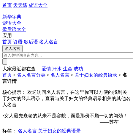
首页
天天练
成语大全
新华字典
谜语大全
歇后语大全
应用
首页
谚语
歇后语
名人名言
大家最近都在查：
爱情
汗水
生命
成功
首页
>
名人名言分类
>
名人名言
>
关于妇女的经典语录
>
名
言详情
核心提示：
欢迎访问名人名言，在这里你可以方便的找到关
于妇女的经典语录，查看与关于妇女的经典语录相关的其他名
人名言
•女人最先衰老的从来不是容貌，而是那份不顾一切的闯劲！
——苏芩
标签：
名人名言
关于妇女的经典语录