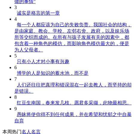
做的事情”
3
诚实是格言的第一章
4
每一个人都应该为自己的失败负责。我国社会的结构，
是由家庭、教会、学校、左邻右舍、政府，以及娱乐场
所等交织而成的。在所有与孩子发展有关的因素中，都
包含着一种角色的模仿，而影响角色模仿最大的，便是
为人父母者。
5
只有小人才对小事有兴趣
6
博学的人是知识的蓄水池，而不是
7
人们还往往把真理和错误混在一起去教人，而坚持的却
是错误。
8
红豆生南国，春来发几枝。愿君多采撷，此物最相思。
9
愚昧将使你得不到任何成果，并在希望和忧郁之中自暴
自弃
本周热门
名人名言