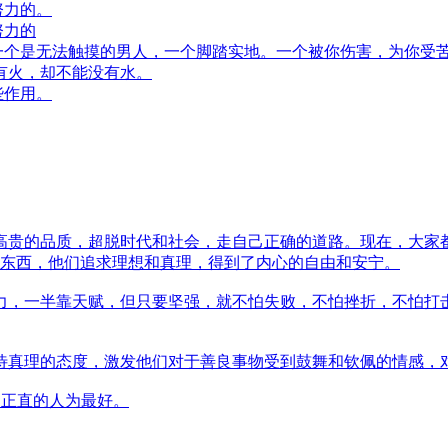
努力的。
努力的
个是无法触摸的男人，一个脚踏实地。一个被你伤害，为你受
有火，却不能没有水。
些作用。
高贵的品质，超脱时代和社会，走自己正确的道路。现在，大家
东西，他们追求理想和真理，得到了内心的自由和安宁。
半靠天赋，但只要坚强，就不怕失败，不怕挫折，不怕打击----
待真理的态度，激发他们对于善良事物受到鼓舞和钦佩的情感，
明正直的人为最好。