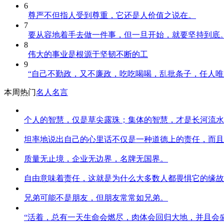
6
尊严不但指人受到尊重，它还是人价值之说在。
7
要从容地着手去做一件事，但一旦开始，就要坚持到底
8
伟大的事业是根源于坚韧不断的工
9
“自己不勤政，又不廉政，吃吃喝喝，乱批条子，任人
本周热门
名人名言
个人的智慧，仅是草尖露珠；集体的智慧，才是长河流水
坦率地说出自己的心里话不仅是一种道德上的责任，而且
质量无止境，企业无边界，名牌无国界。
自由意味着责任，这就是为什么大多数人都畏惧它的缘故
兄弟可能不是朋友，但朋友常常如兄弟。
“活着，总有一天生命会燃尽，肉体会回归大地，并且会