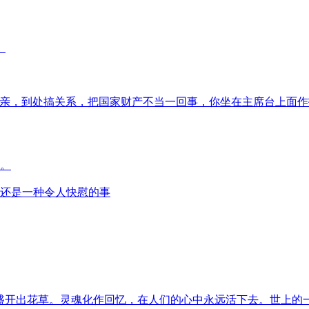
。
唯亲，到处搞关系，把国家财产不当一回事，你坐在主席台上面作
。
还是一种令人快慰的事
盛开出花草。灵魂化作回忆，在人们的心中永远活下去。世上的