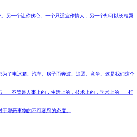
苦。另一个让你伤心。一个只适宜作情人，另一个却可以长相厮
都为了电冰箱、汽车、房子而奔波、追逐、竞争。这是我们这个
--不管是人事上的，生活上的，技术上的，学术上的------打
对于邪恶事物的不可容忍的态度。