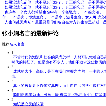
如果没法忘记他，就不要忘记好了。真正的忘记，是不需要
如果没法忘记他，就不要忘记好了。真正的忘记，是不需要
也许每一个女人都希望生命中有一个杨弘念，一个徐文治。一
守。一个是火，燃烧生命，一个是水，滋养生命。女人可以没
人生何处无离别？最重要是你们各自在对方的生命里起过一
张小娴名言的最新评论
推荐
名人名言
1
不管时代的潮流和社会的风尚怎样，人总可以凭着自己
时代的特征了。但是也有不少人，他们不追求这些物质的
2
成就的大小、高低，是不在我们掌握之内的，一半靠人力，一
击。
3
真正的教育者不仅传授真理，而且向自己的学生传授对
4
聪明正直者为神。出自：唐·柳宗元《骂尸虫文》 谓聪
5
知识是心灵的眼睛