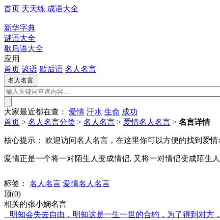
首页
天天练
成语大全
新华字典
谜语大全
歇后语大全
应用
首页
谚语
歇后语
名人名言
大家最近都在查：
爱情
汗水
生命
成功
首页
>
名人名言分类
>
名人名言
>
爱情名人名言
>
名言详情
核心提示：
欢迎访问名人名言，在这里你可以方便的找到爱情
爱情正是一个将一对陌生人变成情侣, 又将一对情侣变成陌生
标签：
名人名言
爱情名人名言
顶(0)
相关的张小娴名言
明知会失去自由，明知这是一生一世的合约，为了得到对方，