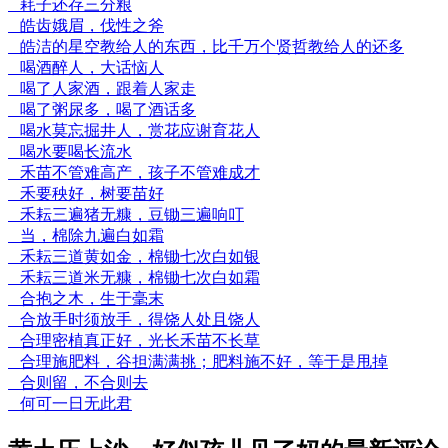
耗子还存三分粮
皓齿娥眉，伐性之斧
皓洁的星空教给人的东西，比千万个贤哲教给人的还多
喝酒醉人，大话恼人
喝了人家酒，跟着人家走
喝了粥尿多，喝了酒话多
喝水莫忘掘井人，赏花应谢育花人
喝水要喝长流水
禾苗不管难高产，孩子不管难成才
禾要秧好，树要苗好
禾耘三遍猪无糠，豆锄三遍响叮
当，棉除九遍白如霜
禾耘三道黄如金，棉锄七次白如银
禾耘三道米无糠，棉锄七次白如霜
合抱之木，生于毫末
合放手时须放手，得饶人处且饶人
合理密植真正好，光长禾苗不长草
合理施肥料，谷担满满挑；肥料施不好，等于是甩掉
合则留，不合则去
何可一日无此君