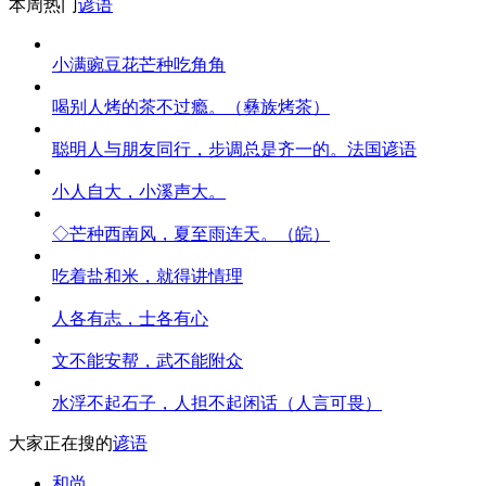
本周热门
谚语
小满豌豆花芒种吃角角
喝别人烤的茶不过瘾。（彝族烤茶）
聪明人与朋友同行，步调总是齐一的。法国谚语
小人自大，小溪声大。
◇芒种西南风，夏至雨连天。（皖）
吃着盐和米，就得讲情理
人各有志，士各有心
文不能安帮，武不能附众
水浮不起石子，人担不起闲话（人言可畏）
大家正在搜的
谚语
和尚