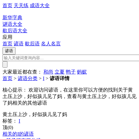
首页
天天练
成语大全
新华字典
谜语大全
歇后语大全
应用
首页
谚语
歇后语
名人名言
大家最近都在查：
和尚
立夏
鸭子
蚂蚁
首页
>
谚语分类
>
I
>
谚语详情
核心提示：
欢迎访问谚语，在这里你可以方便的找到关于黄
土压上沙，好似孩儿见了妈，查看与黄土压上沙，好似孩儿见
了妈相关的其他谚语
黄土压上沙，好似孩儿见了妈
标签：
I
顶(0)
相关的I的谚语