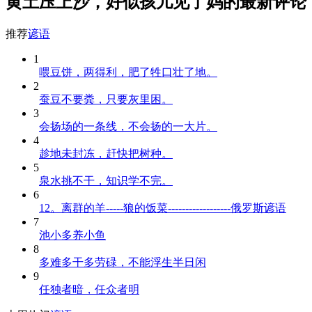
黄土压上沙，好似孩儿见了妈的最新评论
推荐
谚语
1
喂豆饼，两得利，肥了牲口壮了地。
2
蚕豆不要粪，只要灰里困。
3
会扬场的一条线，不会扬的一大片。
4
趁地未封冻，赶快把树种。
5
泉水挑不干，知识学不完。
6
12。离群的羊-----狼的饭菜------------------俄罗斯谚语
7
池小多养小鱼
8
多难多干多劳碌，不能浮生半日闲
9
任独者暗，任众者明