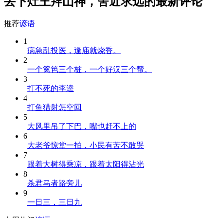
丢下灶王拜山神，舍近求远的最新评论
推荐
谚语
1
病急乱投医，逢庙就烧香。
2
一个篱笆三个桩，一个好汉三个帮。
3
打不死的李逵
4
打鱼猎射怎空回
5
大风里吊了下巴，嘴也赶不上的
6
大老爷惊堂一拍，小民有苦不敢哭
7
跟着大树得乘凉，跟着太阳得沾光
8
杀君马者路旁儿
9
一日三，三日九