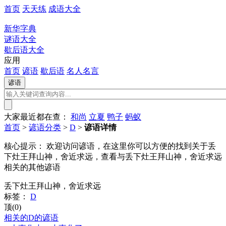
首页
天天练
成语大全
新华字典
谜语大全
歇后语大全
应用
首页
谚语
歇后语
名人名言
大家最近都在查：
和尚
立夏
鸭子
蚂蚁
首页
>
谚语分类
>
D
>
谚语详情
核心提示：
欢迎访问谚语，在这里你可以方便的找到关于丢
下灶王拜山神，舍近求远，查看与丢下灶王拜山神，舍近求远
相关的其他谚语
丢下灶王拜山神，舍近求远
标签：
D
顶(0)
相关的D的谚语