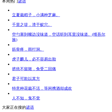
本周热门
谚语
立夏栽稻子，小满种芝麻。
千里之堤，溃于蚁穴。
空勺塞到嘴边没味道，空话听到耳里没味道。(维吾尔
族)
筋骨疼，雨打洞。
虎子麟儿，必不容易出胎
挤疮不留脓，免受二回痛
君子可欺以其方
特意种花栽不活，等闲携酒却成欢
人不知，鬼不觉
大家正在搜的
谚语