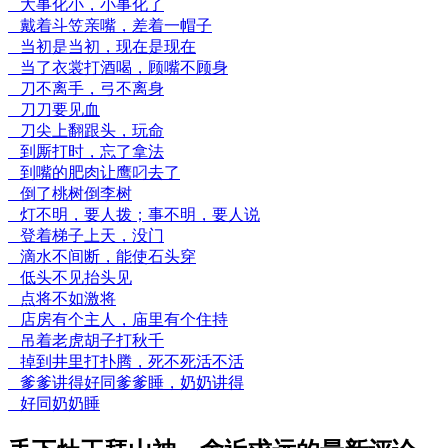
大事化小，小事化了
戴着斗笠亲嘴，差着一帽子
当初是当初，现在是现在
当了衣裳打酒喝，顾嘴不顾身
刀不离手，弓不离身
刀刀要见血
刀尖上翻跟头，玩命
到厮打时，忘了拿法
到嘴的肥肉让鹰叼去了
倒了桃树倒李树
灯不明，要人拨；事不明，要人说
登着梯子上天，没门
滴水不间断，能使石头穿
低头不见抬头见
点将不如激将
店房有个主人，庙里有个住持
吊着老虎胡子打秋千
掉到井里打扑腾，死不死活不活
爹爹讲得好同爹爹睡，奶奶讲得
好同奶奶睡