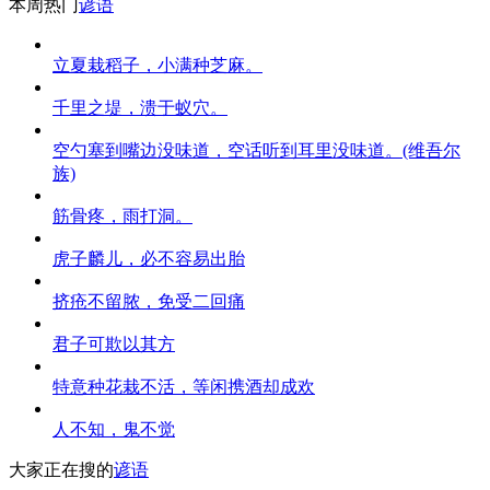
本周热门
谚语
立夏栽稻子，小满种芝麻。
千里之堤，溃于蚁穴。
空勺塞到嘴边没味道，空话听到耳里没味道。(维吾尔
族)
筋骨疼，雨打洞。
虎子麟儿，必不容易出胎
挤疮不留脓，免受二回痛
君子可欺以其方
特意种花栽不活，等闲携酒却成欢
人不知，鬼不觉
大家正在搜的
谚语