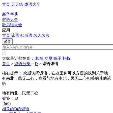
首页
天天练
成语大全
新华字典
谜语大全
歇后语大全
应用
首页
谚语
歇后语
名人名言
大家最近都在查：
和尚
立夏
鸭子
蚂蚁
首页
>
谚语分类
>
D
>
谚语详情
核心提示：
欢迎访问谚语，在这里你可以方便的找到关于地
有南北，民无二心，查看与地有南北，民无二心相关的其他谚
语
地有南北，民无二心
标签：
D
顶(0)
相关的D的谚语