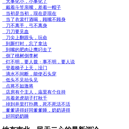
大事化小，小事化了
戴着斗笠亲嘴，差着一帽子
当初是当初，现在是现在
当了衣裳打酒喝，顾嘴不顾身
刀不离手，弓不离身
刀刀要见血
刀尖上翻跟头，玩命
到厮打时，忘了拿法
到嘴的肥肉让鹰叼去了
倒了桃树倒李树
灯不明，要人拨；事不明，要人说
登着梯子上天，没门
滴水不间断，能使石头穿
低头不见抬头见
点将不如激将
店房有个主人，庙里有个住持
吊着老虎胡子打秋千
掉到井里打扑腾，死不死活不活
爹爹讲得好同爹爹睡，奶奶讲得
好同奶奶睡