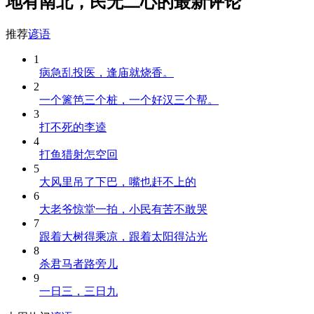
地有南北，民无二心的最新评论
推荐
谚语
1
病急乱投医，逢庙就烧香。
2
一个篱笆三个桩，一个好汉三个帮。
3
打不死的李逵
4
打鱼猎射怎空回
5
大风里吊了下巴，嘴也赶不上的
6
大老爷惊堂一拍，小民有苦不敢哭
7
跟着大树得乘凉，跟着太阳得沾光
8
杀君马者路旁儿
9
一日三，三日九