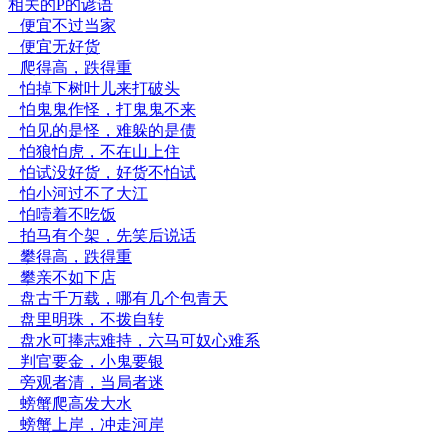
相关的P的谚语
便宜不过当家
便宜无好货
爬得高，跌得重
怕掉下树叶儿来打破头
怕鬼鬼作怪，打鬼鬼不来
怕见的是怪，难躲的是债
怕狼怕虎，不在山上住
怕试没好货，好货不怕试
怕小河过不了大江
怕噎着不吃饭
拍马有个架，先笑后说话
攀得高，跌得重
攀亲不如下店
盘古千万载，哪有几个包青天
盘里明珠，不拨自转
盘水可捧志难持，六马可奴心难系
判官要金，小鬼要银
旁观者清，当局者迷
螃蟹爬高发大水
螃蟹上岸，冲走河岸