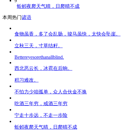
9
蚯蚓夜爬天气晴，日爬晴不成
本周热门
谚语
食物虽香，多了会乱肠，骏马虽快，太快会坠崖。
立秋三天，寸草结籽。
Bettereyesorethanallblind.
西北恶云长，冰雹在后晌。
积习难改。
不怕力少咱孤单，众人合伙金不换
吃酒三年穷，戒酒三年穷
宁走十步远，不走一步险
蚯蚓夜爬天气晴，日爬晴不成