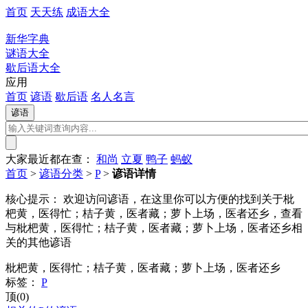
首页
天天练
成语大全
新华字典
谜语大全
歇后语大全
应用
首页
谚语
歇后语
名人名言
大家最近都在查：
和尚
立夏
鸭子
蚂蚁
首页
>
谚语分类
>
P
>
谚语详情
核心提示：
欢迎访问谚语，在这里你可以方便的找到关于枇
杷黄，医得忙；桔子黄，医者藏；萝卜上场，医者还乡，查看
与枇杷黄，医得忙；桔子黄，医者藏；萝卜上场，医者还乡相
关的其他谚语
枇杷黄，医得忙；桔子黄，医者藏；萝卜上场，医者还乡
标签：
P
顶(0)