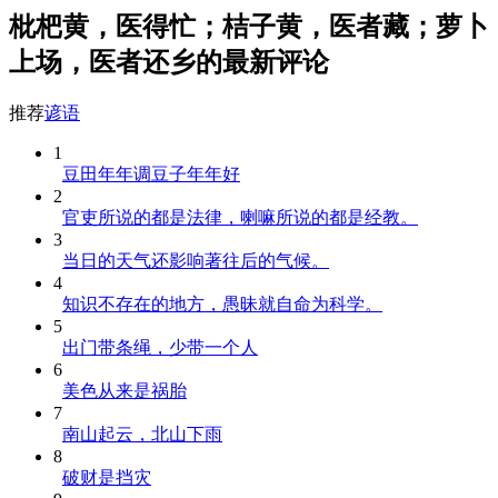
枇杷黄，医得忙；桔子黄，医者藏；萝卜
上场，医者还乡的最新评论
推荐
谚语
1
豆田年年调豆子年年好
2
官吏所说的都是法律，喇嘛所说的都是经教。
3
当日的天气还影响著往后的气候。
4
知识不存在的地方，愚昧就自命为科学。
5
出门带条绳，少带一个人
6
美色从来是祸胎
7
南山起云，北山下雨
8
破财是挡灾