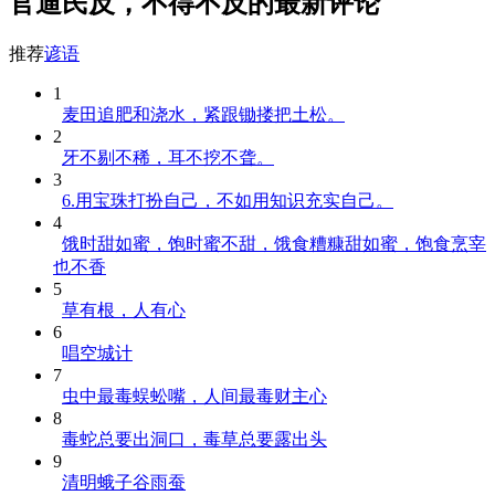
官逼民反，不得不反的最新评论
推荐
谚语
1
麦田追肥和浇水，紧跟锄搂把土松。
2
牙不剔不稀，耳不挖不聋。
3
6.用宝珠打扮自己，不如用知识充实自己。
4
饿时甜如蜜，饱时蜜不甜，饿食糟糠甜如蜜，饱食烹宰
也不香
5
草有根，人有心
6
唱空城计
7
虫中最毒蜈蚣嘴，人间最毒财主心
8
毒蛇总要出洞口，毒草总要露出头
9
清明蛾子谷雨蚕