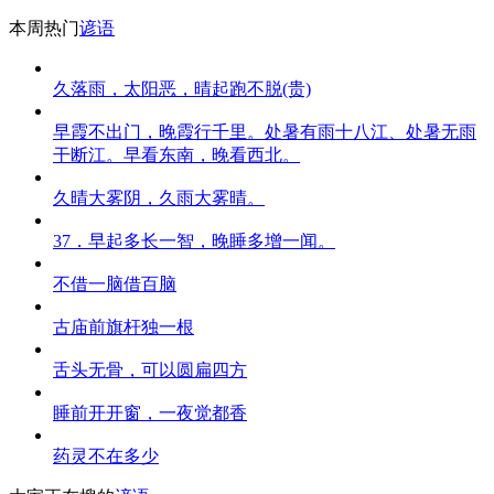
本周热门
谚语
久落雨，太阳恶，晴起跑不脱(贵)
早霞不出门，晚霞行千里。处暑有雨十八江、处暑无雨
干断江。早看东南，晚看西北。
久晴大雾阴，久雨大雾晴。
37．早起多长一智，晚睡多增一闻。
不借一脑借百脑
古庙前旗杆独一根
舌头无骨，可以圆扁四方
睡前开开窗，一夜觉都香
药灵不在多少