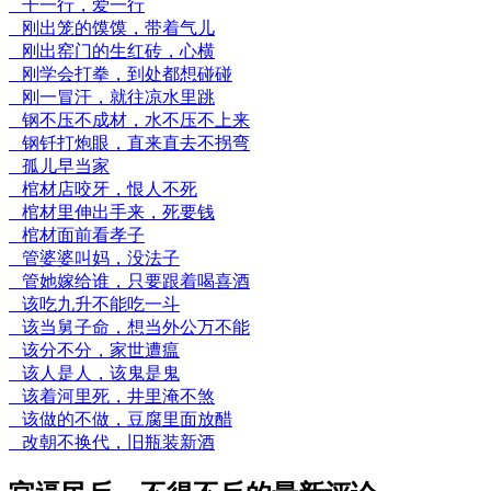
干一行，爱一行
刚出笼的馍馍，带着气儿
刚出窑门的生红砖，心横
刚学会打拳，到处都想碰碰
刚一冒汗，就往凉水里跳
钢不压不成材，水不压不上来
钢钎打炮眼，直来直去不拐弯
孤儿早当家
棺材店咬牙，恨人不死
棺材里伸出手来，死要钱
棺材面前看孝子
管婆婆叫妈，没法子
管她嫁给谁，只要跟着喝喜酒
该吃九升不能吃一斗
该当舅子命，想当外公万不能
该分不分，家世遭瘟
该人是人，该鬼是鬼
该着河里死，井里淹不煞
该做的不做，豆腐里面放醋
改朝不换代，旧瓶装新酒