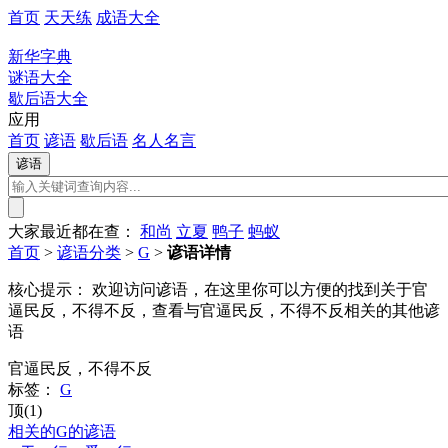
首页
天天练
成语大全
新华字典
谜语大全
歇后语大全
应用
首页
谚语
歇后语
名人名言
大家最近都在查：
和尚
立夏
鸭子
蚂蚁
首页
>
谚语分类
>
G
>
谚语详情
核心提示：
欢迎访问谚语，在这里你可以方便的找到关于官
逼民反，不得不反，查看与官逼民反，不得不反相关的其他谚
语
官逼民反，不得不反
标签：
G
顶(1)
相关的G的谚语