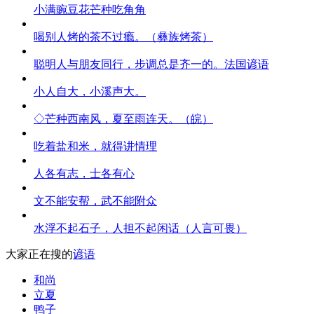
小满豌豆花芒种吃角角
喝别人烤的茶不过瘾。（彝族烤茶）
聪明人与朋友同行，步调总是齐一的。法国谚语
小人自大，小溪声大。
◇芒种西南风，夏至雨连天。（皖）
吃着盐和米，就得讲情理
人各有志，士各有心
文不能安帮，武不能附众
水浮不起石子，人担不起闲话（人言可畏）
大家正在搜的
谚语
和尚
立夏
鸭子