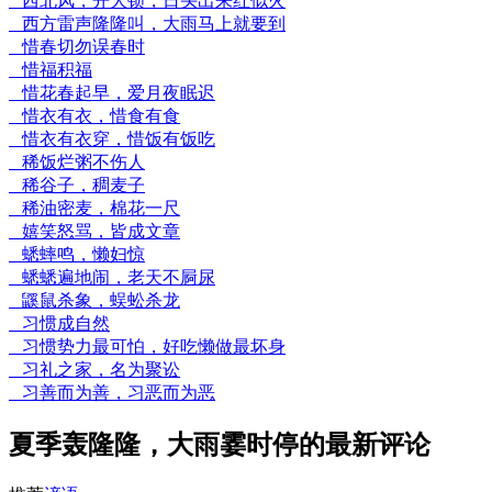
西北风，开大锁，日头出来红似火
西方雷声隆隆叫，大雨马上就要到
惜春切勿误春时
惜福积福
惜花春起早，爱月夜眠迟
惜衣有衣，惜食有食
惜衣有衣穿，惜饭有饭吃
稀饭烂粥不伤人
稀谷子，稠麦子
稀油密麦，棉花一尺
嬉笑怒骂，皆成文章
蟋蟀鸣，懒妇惊
蟋蟋遍地闹，老天不屙尿
鼷鼠杀象，蜈蚣杀龙
习惯成自然
习惯势力最可怕，好吃懒做最坏身
习礼之家，名为聚讼
习善而为善，习恶而为恶
夏季轰隆隆，大雨霎时停的最新评论