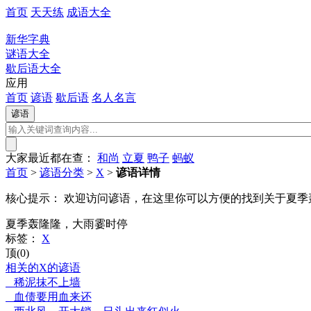
首页
天天练
成语大全
新华字典
谜语大全
歇后语大全
应用
首页
谚语
歇后语
名人名言
大家最近都在查：
和尚
立夏
鸭子
蚂蚁
首页
>
谚语分类
>
X
>
谚语详情
核心提示：
欢迎访问谚语，在这里你可以方便的找到关于夏季
夏季轰隆隆，大雨霎时停
标签：
X
顶(0)
相关的X的谚语
稀泥抹不上墙
血债要用血来还