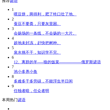
推荐
谚语
1
喂豆饼，两得利，肥了牲口壮了地。
2
蚕豆不要粪，只要灰里困。
3
会扬场的一条线，不会扬的一大片。
4
趁地未封冻，赶快把树种。
5
泉水挑不干，知识学不完。
6
12。离群的羊-----狼的饭菜------------------俄罗斯谚语
7
池小多养小鱼
8
多难多干多劳碌，不能浮生半日闲
9
任独者暗，任众者明
本周热门
谚语