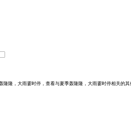
轰隆隆，大雨霎时停，查看与夏季轰隆隆，大雨霎时停相关的其