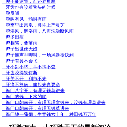
鸭子能逮鱼，谁还养鱼鹰
牙齿也有咬着舌头的时候
鸦反哺
鸦叫有风，鹊叫有雨
鸦窝里出凤凰，粪堆上产灵芝
鸦浴风，鹊浴雨，八哥洗澡断风雨
鸭多田瘦
鸭相骂，要落雨
鸭子出世便无娘
鸭子连声呷呷叫，一场风暴很快到
鸭子有翼不会飞
牙不剔不稀，耳不掏不聋
牙齿咬得铁钉断
牙关不开，利市不来
牙痛不算病，痛起来真要命
衙门八字开，有理无钱莫进来
衙门的钱，下水的船
衙门口朝南开，有理无理拿钱来，没钱有理莫进来
衙门口朝南开，有理无钱莫进来
衙门钱一蓬烟，生意钱六十年，种田钱万万年