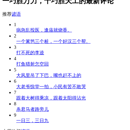
一巧胜万力，十巧胜天工的最新评论
推荐
谚语
1
病急乱投医，逢庙就烧香。
2
一个篱笆三个桩，一个好汉三个帮。
3
打不死的李逵
4
打鱼猎射怎空回
5
大风里吊了下巴，嘴也赶不上的
6
大老爷惊堂一拍，小民有苦不敢哭
7
跟着大树得乘凉，跟着太阳得沾光
8
杀君马者路旁儿
9
一日三，三日九