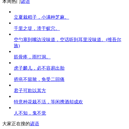
本周热门
谚语
立夏栽稻子，小满种芝麻。
千里之堤，溃于蚁穴。
空勺塞到嘴边没味道，空话听到耳里没味道。(维吾尔
族)
筋骨疼，雨打洞。
虎子麟儿，必不容易出胎
挤疮不留脓，免受二回痛
君子可欺以其方
特意种花栽不活，等闲携酒却成欢
人不知，鬼不觉
大家正在搜的
谚语