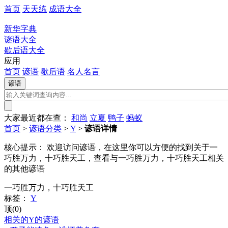
首页
天天练
成语大全
新华字典
谜语大全
歇后语大全
应用
首页
谚语
歇后语
名人名言
大家最近都在查：
和尚
立夏
鸭子
蚂蚁
首页
>
谚语分类
>
Y
>
谚语详情
核心提示：
欢迎访问谚语，在这里你可以方便的找到关于一
巧胜万力，十巧胜天工，查看与一巧胜万力，十巧胜天工相关
的其他谚语
一巧胜万力，十巧胜天工
标签：
Y
顶(0)
相关的Y的谚语