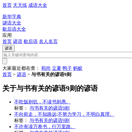
首页
天天练
成语大全
新华字典
谜语大全
歇后语大全
应用
首页
谚语
歇后语
名人名言
大家最近都在查：
和尚
立夏
鸭子
蚂蚁
首页
>
谚语
>
与书有关的谚语9则
关于与书有关的谚语9则的谚语
不吃饭则饥，不读书则愚。
标签：
与书有关的谚语9则
不向前走，不知路远;不努力学习，不明白真理。
标签：
与书有关的谚语9则
不许有读万卷书，行万里路。