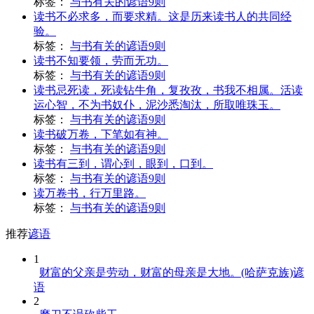
标签：
与书有关的谚语9则
读书不必求多，而要求精。这是历来读书人的共同经
验。
标签：
与书有关的谚语9则
读书不知要领，劳而无功。
标签：
与书有关的谚语9则
读书忌死读，死读钻牛角，复孜孜，书我不相属。活读
运心智，不为书奴仆，泥沙悉淘汰，所取唯珠玉。
标签：
与书有关的谚语9则
读书破万卷，下笔如有神。
标签：
与书有关的谚语9则
读书有三到，谓心到，眼到，口到。
标签：
与书有关的谚语9则
读万卷书，行万里路。
标签：
与书有关的谚语9则
推荐
谚语
1
财富的父亲是劳动，财富的母亲是大地。(哈萨克族)谚
语
2