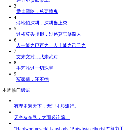
磨刀不误砍柴工。
3
爱走黑路，总要撞鬼
4
薄地怕深耕，深耕当上粪
5
过桥莫丢拐棍，过路莫忘修路人
6
人一能之已百之，人十能之己千之
7
文来文对，武来武对
8
手艺胜过一切珠宝
9
冤家债，还不彻
本周热门
谚语
有理走遍天下，无理寸步难行。
天空灰布悬，大雨必连绵。
"Hardworkneverkillsanybody."Butwhytaketherisk?"努力工