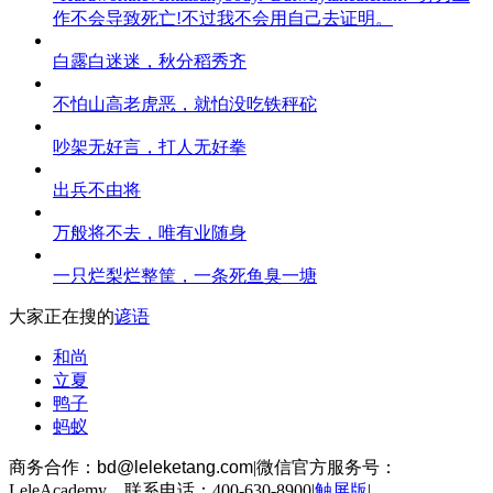
作不会导致死亡!不过我不会用自己去证明。
白露白迷迷，秋分稻秀齐
不怕山高老虎恶，就怕没吃铁秤砣
吵架无好言，打人无好拳
出兵不由将
万般将不去，唯有业随身
一只烂梨烂整筐，一条死鱼臭一塘
大家正在搜的
谚语
和尚
立夏
鸭子
蚂蚁
商务合作：
bd@leleketang.com
|
微信官方服务号：
LeleAcademy 联系电话：400-630-8900
|
触屏版
|