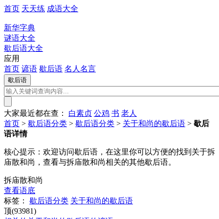
首页
天天练
成语大全
新华字典
谜语大全
歇后语大全
应用
首页
谚语
歇后语
名人名言
大家最近都在查：
白素贞
公鸡
书
老人
首页
>
歇后语分类
>
歇后语分类
>
关于和尚的歇后语
>
歇后
语详情
核心提示：
欢迎访问歇后语，在这里你可以方便的找到关于拆
庙散和尚，查看与拆庙散和尚相关的其他歇后语。
拆庙散和尚
查看语底
标签：
歇后语分类
关于和尚的歇后语
顶(93981)