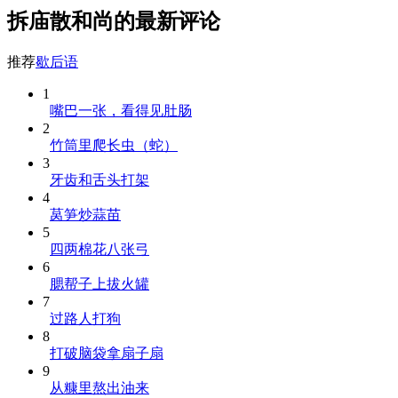
拆庙散和尚的最新评论
推荐
歇后语
1
嘴巴一张，看得见肚肠
2
竹筒里爬长虫（蛇）
3
牙齿和舌头打架
4
莴笋炒蒜苗
5
四两棉花八张弓
6
腮帮子上拔火罐
7
过路人打狗
8
打破脑袋拿扇子扇
9
从糠里熬出油来