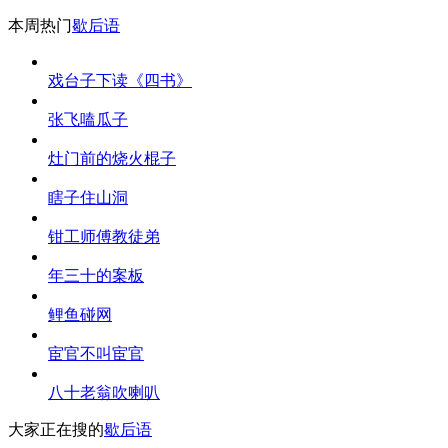
本周热门
歇后语
戏台子下读《四书》
张飞嗑瓜子
灶门前的烧火棍子
瞎子住山洞
钳工师傅教徒弟
年三十的案板
鲤鱼碰网
宦官不叫宦官
八十老翁吹喇叭
大家正在搜的
歇后语