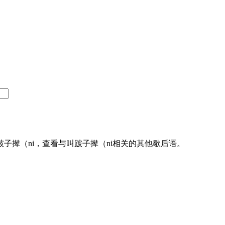
子撵（ni，查看与叫跛子撵（ni相关的其他歇后语。