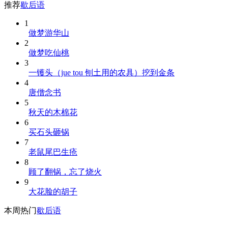
推荐
歇后语
1
做梦游华山
2
做梦吃仙桃
3
一镬头（jue tou 刨土用的农具）挖到金条
4
唐僧念书
5
秋天的木棉花
6
买石头砸锅
7
老鼠尾巴生疮
8
顾了翻锅，忘了烧火
9
大花脸的胡子
本周热门
歇后语