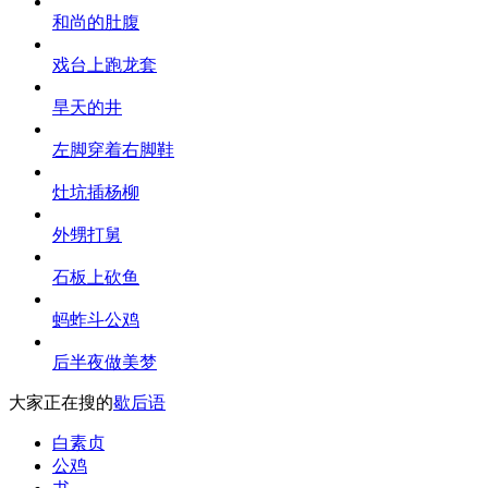
和尚的肚腹
戏台上跑龙套
旱天的井
左脚穿着右脚鞋
灶坑插杨柳
外甥打舅
石板上砍鱼
蚂蚱斗公鸡
后半夜做美梦
大家正在搜的
歇后语
白素贞
公鸡