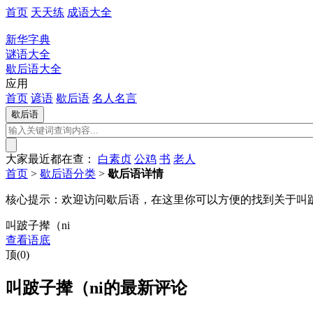
首页
天天练
成语大全
新华字典
谜语大全
歇后语大全
应用
首页
谚语
歇后语
名人名言
大家最近都在查：
白素贞
公鸡
书
老人
首页
>
歇后语分类
>
歇后语详情
核心提示：
欢迎访问歇后语，在这里你可以方便的找到关于叫跛
叫跛子撵（ni
查看语底
顶(0)
叫跛子撵（ni的最新评论