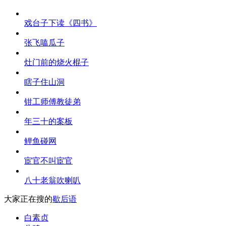
戏台子下读《四书》
张飞嗑瓜子
灶门前的烧火棍子
瞎子住山洞
钳工师傅教徒弟
年三十的案板
鲤鱼碰网
宦官不叫宦官
八十老翁吹喇叭
大家正在搜的
歇后语
白素贞