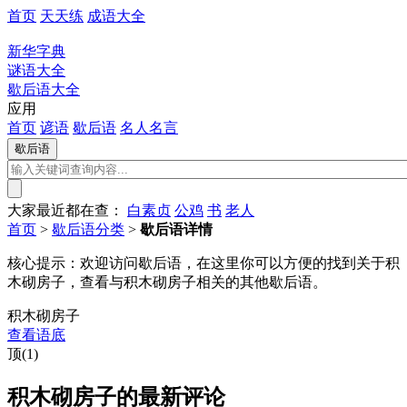
首页
天天练
成语大全
新华字典
谜语大全
歇后语大全
应用
首页
谚语
歇后语
名人名言
大家最近都在查：
白素贞
公鸡
书
老人
首页
>
歇后语分类
>
歇后语详情
核心提示：
欢迎访问歇后语，在这里你可以方便的找到关于积
木砌房子，查看与积木砌房子相关的其他歇后语。
积木砌房子
查看语底
顶(1)
积木砌房子的最新评论