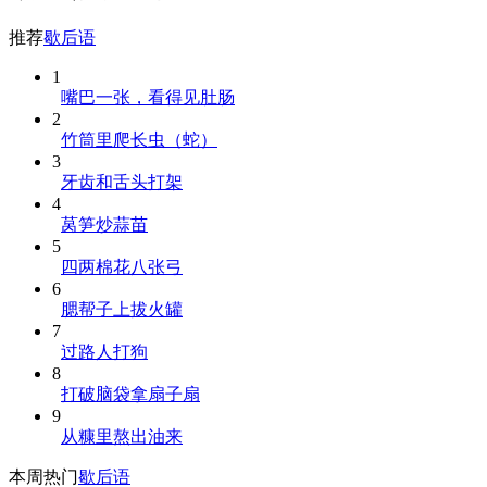
推荐
歇后语
1
嘴巴一张，看得见肚肠
2
竹筒里爬长虫（蛇）
3
牙齿和舌头打架
4
莴笋炒蒜苗
5
四两棉花八张弓
6
腮帮子上拔火罐
7
过路人打狗
8
打破脑袋拿扇子扇
9
从糠里熬出油来
本周热门
歇后语