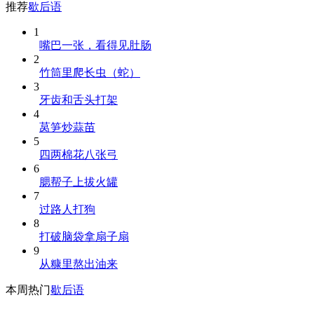
推荐
歇后语
1
嘴巴一张，看得见肚肠
2
竹筒里爬长虫（蛇）
3
牙齿和舌头打架
4
莴笋炒蒜苗
5
四两棉花八张弓
6
腮帮子上拔火罐
7
过路人打狗
8
打破脑袋拿扇子扇
9
从糠里熬出油来
本周热门
歇后语