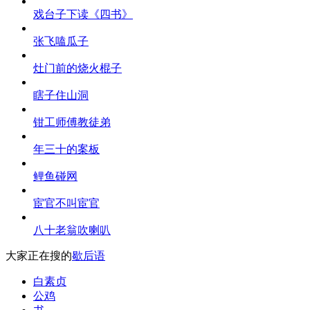
戏台子下读《四书》
张飞嗑瓜子
灶门前的烧火棍子
瞎子住山洞
钳工师傅教徒弟
年三十的案板
鲤鱼碰网
宦官不叫宦官
八十老翁吹喇叭
大家正在搜的
歇后语
白素贞
公鸡