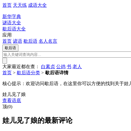
首页
天天练
成语大全
新华字典
谜语大全
歇后语大全
应用
首页
谚语
歇后语
名人名言
大家最近都在查：
白素贞
公鸡
书
老人
首页
>
歇后语分类
>
歇后语详情
核心提示：
欢迎访问歇后语，在这里你可以方便的找到关于娃
娃儿见了娘
查看语底
顶(0)
娃儿见了娘的最新评论