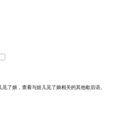
儿见了娘，查看与娃儿见了娘相关的其他歇后语。