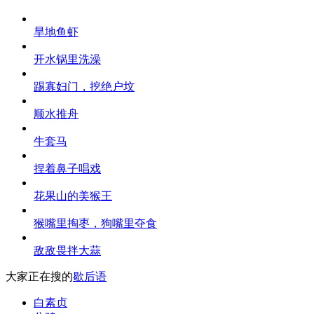
旱地鱼虾
开水锅里洗澡
踢寡妇门，挖绝户坟
顺水推舟
牛套马
捏着鼻子唱戏
花果山的美猴王
猴嘴里掏枣，狗嘴里夺食
敌敌畏拌大蒜
大家正在搜的
歇后语
白素贞