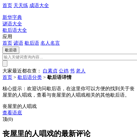
首页
天天练
成语大全
新华字典
谜语大全
歇后语大全
应用
首页
谚语
歇后语
名人名言
大家最近都在查：
白素贞
公鸡
书
老人
首页
>
歇后语分类
>
歇后语详情
核心提示：
欢迎访问歇后语，在这里你可以方便的找到关于丧
屋里的人唱戏，查看与丧屋里的人唱戏相关的其他歇后语。
丧屋里的人唱戏
查看语底
顶(0)
丧屋里的人唱戏的最新评论