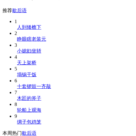
推荐
歇后语
1
人到矮檐下
2
睁眼瞎老装元
3
小媳妇坐轿
4
天上架桥
5
塌锅干饭
6
十套锣鼓一齐敲
7
木匠的斧子
8
轮船上观海
9
绸子包鸡笼
本周热门
歇后语