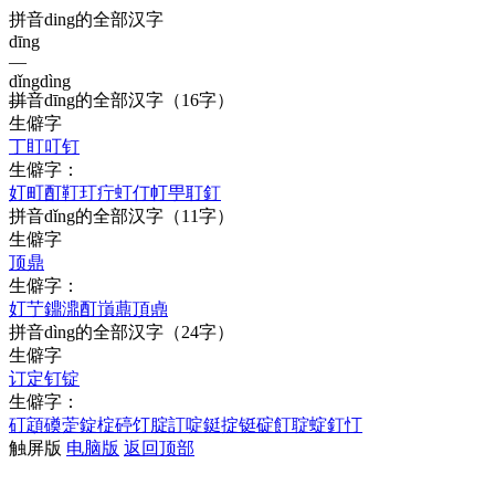
拼音ding的全部汉字
dīng
—
dǐng
dìng
拼音
dīng
的全部汉字
（16字）
—
生僻字
丁
盯
叮
钉
生僻字：
奵
町
酊
靪
玎
疔
虰
仃
帄
甼
耵
釘
拼音
dǐng
的全部汉字
（11字）
生僻字
顶
鼎
生僻字：
奵
艼
鐤
濎
酊
嵿
薡
頂
鼑
拼音
dìng
的全部汉字
（24字）
生僻字
订
定
钉
锭
生僻字：
矴
顁
磸
萣
錠
椗
碠
饤
腚
訂
啶
鋌
掟
铤
碇
飣
聢
蝊
釘
忊
触屏版
电脑版
返回顶部