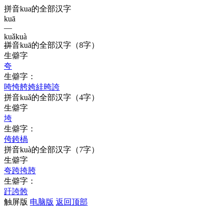
拼音kua的全部汉字
kuā
—
kuǎ
kuà
拼音
kuā
的全部汉字
（8字）
—
生僻字
夸
生僻字：
咵
恗
舿
姱
絓
晇
誇
拼音
kuǎ
的全部汉字
（4字）
生僻字
垮
生僻字：
侉
銙
楇
拼音
kuà
的全部汉字
（7字）
生僻字
夸
跨
挎
胯
生僻字：
趶
誇
骻
触屏版
电脑版
返回顶部