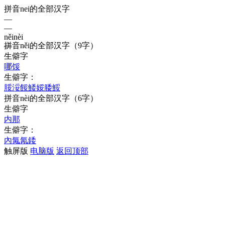
拼音nei的全部汉字
—
—
něi
nèi
拼音
něi
的全部汉字
（9字）
—
生僻字
哪
馁
生僻字：
脮
浽
餒
鯘
娞
腇
鮾
拼音
nèi
的全部汉字
（6字）
生僻字
内
那
生僻字：
內
氞
氝
錗
触屏版
电脑版
返回顶部