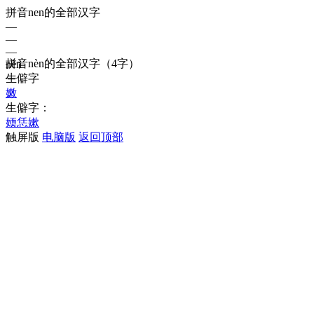
拼音nen的全部汉字
—
—
—
拼音
nèn
的全部汉字
（4字）
nèn
—
生僻字
嫩
生僻字：
媆
恁
嫰
触屏版
电脑版
返回顶部