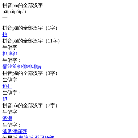
拼音pai的全部汉字
pāi
pái
pǎi
pài
—
拼音
pāi
的全部汉字
（1字）
拍
拼音
pái
的全部汉字
（11字）
生僻字
排
牌
徘
生僻字：
犤
簰
箄
輫
俳
棑
猅
簲
拼音
pǎi
的全部汉字
（3字）
生僻字
迫
排
生僻字：
廹
拼音
pài
的全部汉字
（7字）
生僻字
派
湃
生僻字：
沠
哌
渒
鎃
蒎
触屏版
电脑版
返回顶部