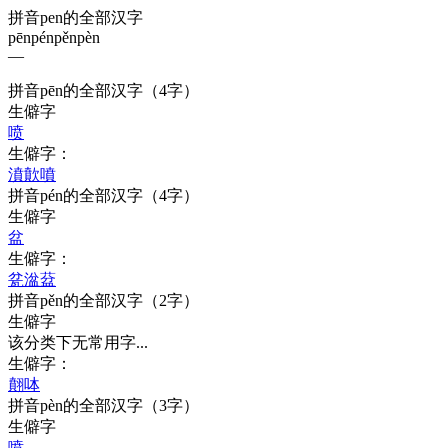
拼音pen的全部汉字
pēn
pén
pěn
pèn
—
拼音
pēn
的全部汉字
（4字）
生僻字
喷
生僻字：
濆
歕
噴
拼音
pén
的全部汉字
（4字）
生僻字
盆
生僻字：
瓫
湓
葐
拼音
pěn
的全部汉字
（2字）
生僻字
该分类下无常用字...
生僻字：
翸
呠
拼音
pèn
的全部汉字
（3字）
生僻字
喷