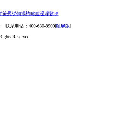
悌
笹
惖
绨
倜
掦
褅
嚏
朑
逷
殢
鬄
眣
 联系电话：400-630-8900
|
触屏版
|
ts Reserved.