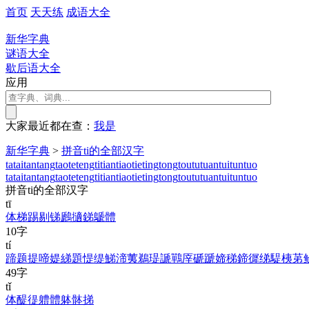
首页
天天练
成语大全
新华字典
谜语大全
歇后语大全
应用
大家最近都在查：
我
是
新华字典
>
拼音ti的全部汉字
ta
tai
tan
tang
tao
te
teng
ti
tian
tiao
tie
ting
tong
tou
tu
tuan
tui
tun
tuo
ta
tai
tan
tang
tao
te
teng
ti
tian
tiao
tie
ting
tong
tou
tu
tuan
tui
tun
tuo
拼音ti的全部汉字
tī
体
梯
踢
剔
锑
鷉
擿
銻
鷈
體
10字
tí
蹄
题
提
啼
媞
綈
題
惿
缇
鮷
渧
荑
鵜
瑅
謕
鷤
厗
磃
蹏
媂
稊
鍗
徲
绨
騠
桋
苐
49字
tǐ
体
醍
徥
軆
體
躰
骵
挮