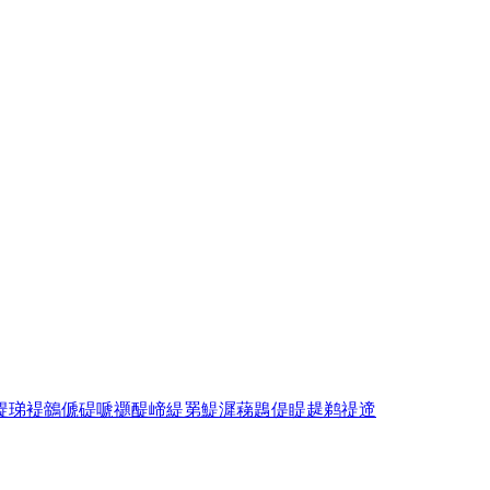
鳀
珶
褆
鶙
傂
碮
嗁
禵
醍
崹
緹
罤
鯷
漽
蕛
鶗
偍
睼
趧
鹈
禔
遆