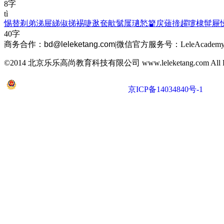
8字
tì
惕
替
剃
弟
涕
屉
綈
俶
挮
裼
啑
逖
奃
歒
鬀
屟
瓋
悐
籊
戻
薙
揥
趯
嚔
棣
髰
屜
40字
商务合作：
bd@leleketang.com
|
微信官方服务号：LeleAcademy
©2014 北京乐乐高尚教育科技有限公司 www.leleketang.com All Righ
京公网安备 11010802022053号
京ICP备14034840号-1