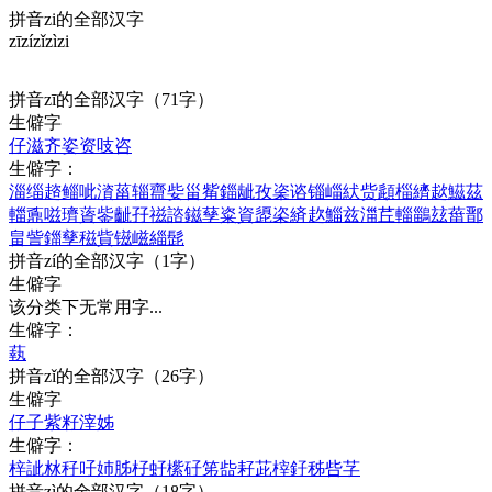
拼音zi的全部汉字
zī
zí
zǐ
zì
zi
拼音
zī
的全部汉字
（71字）
生僻字
仔
滋
齐
姿
资
吱
咨
生僻字：
淄
缁
趦
鲻
呲
澬
菑
辎
齍
姕
甾
觜
錙
龇
孜
秶
谘
锱
崰
紎
赀
頿
椔
纃
趑
鰦
茲
輺
鼒
嗞
璾
薋
鈭
齜
孖
禌
諮
鎡
孶
粢
資
頾
栥
緕
赼
鯔
兹
湽
茊
輜
鶅
玆
葘
鄑
畠
訾
鍿
孳
稵
貲
镃
嵫
緇
髭
拼音
zí
的全部汉字
（1字）
生僻字
该分类下无常用字...
生僻字：
蓻
拼音
zǐ
的全部汉字
（26字）
生僻字
仔
子
紫
籽
滓
姊
生僻字：
梓
訿
沝
秄
吇
姉
胏
杍
虸
橴
矷
笫
啙
耔
茈
榟
釨
秭
呰
芓
拼音
zì
的全部汉字
（18字）