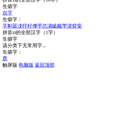
生僻字
自
字
生僻字：
芓
剚
菑
洓
牸
秄
倳
荢
恣
漬
眦
胾
茡
渍
眥
胔
拼音
zi
的全部汉字
（1字）
生僻字
该分类下无常用字...
生僻字：
嗭
触屏版
电脑版
返回顶部