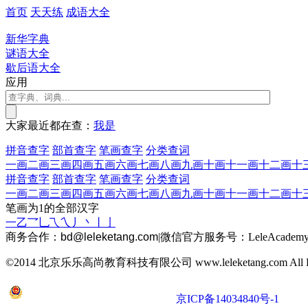
首页
天天练
成语大全
新华字典
谜语大全
歇后语大全
应用
大家最近都在查：
我
是
拼音查字
部首查字
笔画查字
分类查词
一画
二画
三画
四画
五画
六画
七画
八画
九画
十画
十一画
十二画
十
拼音查字
部首查字
笔画查字
分类查词
一画
二画
三画
四画
五画
六画
七画
八画
九画
十画
十一画
十二画
十
笔画为1的全部汉字
一
乙
乛
乚
乁
乀
丿
丶
丨
亅
商务合作：
bd@leleketang.com
|
微信官方服务号：LeleAcademy
©2014 北京乐乐高尚教育科技有限公司 www.leleketang.com All Righ
京公网安备 11010802022053号
京ICP备14034840号-1