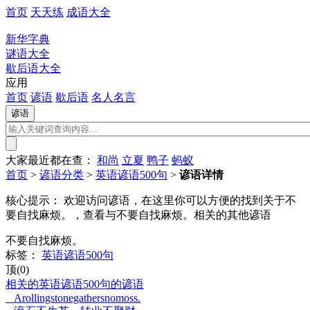
首页
天天练
成语大全
新华字典
谜语大全
歇后语大全
应用
首页
谚语
歇后语
名人名言
大家最近都在查：
和尚
立夏
鸭子
蚂蚁
首页
>
谚语分类
>
英语谚语500句
>
谚语详情
核心提示：
欢迎访问谚语，在这里你可以方便的找到关于不
要自找麻烦。，查看与不要自找麻烦。相关的其他谚语
不要自找麻烦。
标签：
英语谚语500句
顶(0)
相关的英语谚语500句的谚语
Arollingstonegathersnomoss.