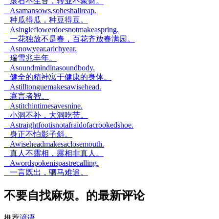
滚石不生苔，转业不聚财。
Asamansows,soheshallreap.
种瓜得瓜，种豆得豆。
Asingleflowerdoesnotmakeaspring.
一花独放不是春，百花齐放春满园。
Asnowyear,arichyear.
瑞雪兆丰年。
Asoundmindinasoundbody.
健全的精神寓于健康的身体。
Astilltonguemakesawisehead.
寡言者智。
Astitchintimesavesnine.
小洞不补，大洞吃苦。
Astraightfootisnotafraidofacrookedshoe.
身正不怕影子斜。
Awiseheadmakesaclosemouth.
真人不露相，露相非真人。
Awordspokenispastrecalling.
一言既出，驷马难追。
不要自找麻烦。的最新评论
推荐
谚语