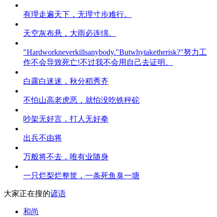
有理走遍天下，无理寸步难行。
天空灰布悬，大雨必连绵。
"Hardworkneverkillsanybody."Butwhytaketherisk?"努力工
作不会导致死亡!不过我不会用自己去证明。
白露白迷迷，秋分稻秀齐
不怕山高老虎恶，就怕没吃铁秤砣
吵架无好言，打人无好拳
出兵不由将
万般将不去，唯有业随身
一只烂梨烂整筐，一条死鱼臭一塘
大家正在搜的
谚语
和尚