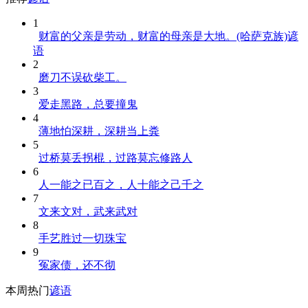
1
财富的父亲是劳动，财富的母亲是大地。(哈萨克族)谚
语
2
磨刀不误砍柴工。
3
爱走黑路，总要撞鬼
4
薄地怕深耕，深耕当上粪
5
过桥莫丢拐棍，过路莫忘修路人
6
人一能之已百之，人十能之己千之
7
文来文对，武来武对
8
手艺胜过一切珠宝
9
冤家债，还不彻
本周热门
谚语