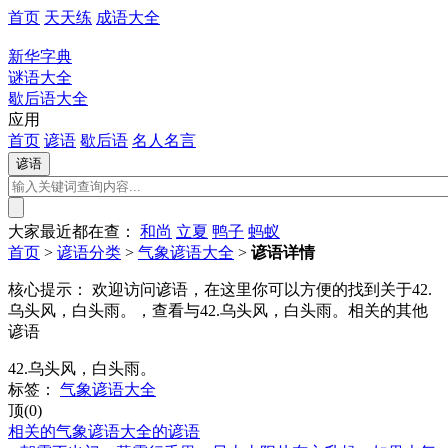
首页
天天练
成语大全
新华字典
谜语大全
歇后语大全
应用
首页
谚语
歇后语
名人名言
大家最近都在查：
和尚
立夏
鸭子
蚂蚁
首页
>
谚语分类
>
气象谚语大全
>
谚语详情
核心提示：
欢迎访问谚语，在这里你可以方便的找到关于42.
乌头风，白头雨。，查看与42.乌头风，白头雨。相关的其他
谚语
42.乌头风，白头雨。
标签：
气象谚语大全
顶(0)
相关的气象谚语大全的谚语