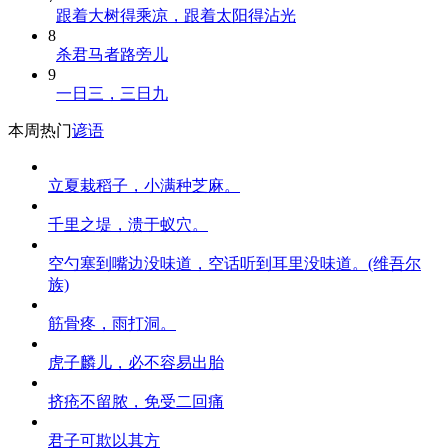
跟着大树得乘凉，跟着太阳得沾光
8
杀君马者路旁儿
9
一日三，三日九
本周热门
谚语
立夏栽稻子，小满种芝麻。
千里之堤，溃于蚁穴。
空勺塞到嘴边没味道，空话听到耳里没味道。(维吾尔
族)
筋骨疼，雨打洞。
虎子麟儿，必不容易出胎
挤疮不留脓，免受二回痛
君子可欺以其方