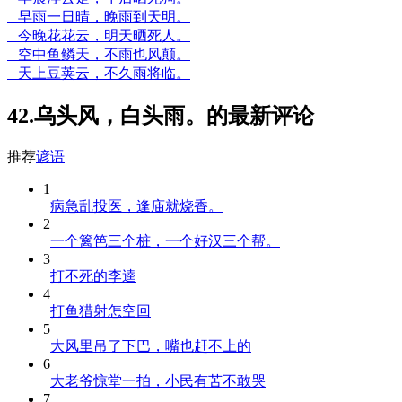
早雨一日晴，晚雨到天明。
今晚花花云，明天晒死人。
空中鱼鳞天，不雨也风颠。
天上豆荚云，不久雨将临。
42.乌头风，白头雨。的最新评论
推荐
谚语
1
病急乱投医，逢庙就烧香。
2
一个篱笆三个桩，一个好汉三个帮。
3
打不死的李逵
4
打鱼猎射怎空回
5
大风里吊了下巴，嘴也赶不上的
6
大老爷惊堂一拍，小民有苦不敢哭
7