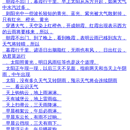
朝霞不出门，暮霞行千里。早上太阳从东方升起，如果大气
中水汽过多，
则阳光中一些波长较短的青光、蓝光、紫光被大气散射掉，
只有红光、橙光、黄光
穿透大气，天空染上红橙色，开成朝霞。红霞出现表示西方
的云雨将要移来，所以，
朝霞不出门。到了晚上，看到晚霞，表明云雨已移到东方，
天气将转晴，所以
暮霞行千里。谚语日出胭脂红，无雨也有风，、日出红云，
劝君莫远行
、太阳照黄光，明日风雨狂等也是这个道理。
太阳正午现一现，以后三天不见面，指前两天和当天上午阴
雨，中午出现
太阳，没有多久天气又转阴雨，预示天气将会连续阴雨
一、看云识天气
天上钩钩云，地上雨淋淋。
天有城堡云，地上雷雨临。
天上扫帚云，三天雨降淋。
早晨棉絮云，午后必雨淋。
早晨东云长，有雨不过晌。
早晨云挡坝，三天有雨下。
早晨浮云走，午后晒死狗。