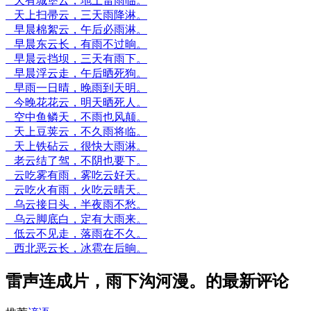
天有城堡云，地上雷雨临。
天上扫帚云，三天雨降淋。
早晨棉絮云，午后必雨淋。
早晨东云长，有雨不过晌。
早晨云挡坝，三天有雨下。
早晨浮云走，午后晒死狗。
早雨一日晴，晚雨到天明。
今晚花花云，明天晒死人。
空中鱼鳞天，不雨也风颠。
天上豆荚云，不久雨将临。
天上铁砧云，很快大雨淋。
老云结了驾，不阴也要下。
云吃雾有雨，雾吃云好天。
云吃火有雨，火吃云晴天。
乌云接日头，半夜雨不愁。
乌云脚底白，定有大雨来。
低云不见走，落雨在不久。
西北恶云长，冰雹在后晌。
雷声连成片，雨下沟河漫。的最新评论