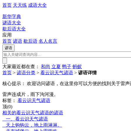
首页
天天练
成语大全
新华字典
谜语大全
歇后语大全
应用
首页
谚语
歇后语
名人名言
大家最近都在查：
和尚
立夏
鸭子
蚂蚁
首页
>
谚语分类
>
看云识天气谚语
>
谚语详情
核心提示：
欢迎访问谚语，在这里你可以方便的找到关于雷声
雷声连成片，雨下沟河漫。
标签：
看云识天气谚语
顶(0)
相关的看云识天气谚语的谚语
一、看云识天气谚语
天上钩钩云，地上雨淋淋。