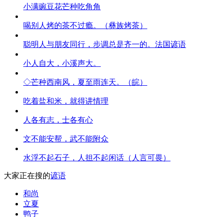
小满豌豆花芒种吃角角
喝别人烤的茶不过瘾。（彝族烤茶）
聪明人与朋友同行，步调总是齐一的。法国谚语
小人自大，小溪声大。
◇芒种西南风，夏至雨连天。（皖）
吃着盐和米，就得讲情理
人各有志，士各有心
文不能安帮，武不能附众
水浮不起石子，人担不起闲话（人言可畏）
大家正在搜的
谚语
和尚
立夏
鸭子