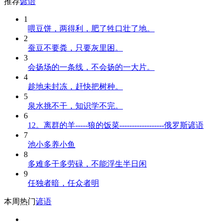
推荐
谚语
1
喂豆饼，两得利，肥了牲口壮了地。
2
蚕豆不要粪，只要灰里困。
3
会扬场的一条线，不会扬的一大片。
4
趁地未封冻，赶快把树种。
5
泉水挑不干，知识学不完。
6
12。离群的羊-----狼的饭菜------------------俄罗斯谚语
7
池小多养小鱼
8
多难多干多劳碌，不能浮生半日闲
9
任独者暗，任众者明
本周热门
谚语