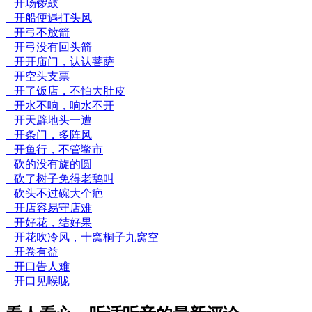
开场锣鼓
开船便遇打头风
开弓不放箭
开弓没有回头箭
开开庙门，认认菩萨
开空头支票
开了饭店，不怕大肚皮
开水不响，响水不开
开天辟地头一遭
开条门，多阵风
开鱼行，不管鳖市
砍的没有旋的圆
砍了树子免得老鸹叫
砍头不过碗大个疤
开店容易守店难
开好花，结好果
开花吹冷风，十窝桐子九窝空
开卷有益
开口告人难
开口见喉咙