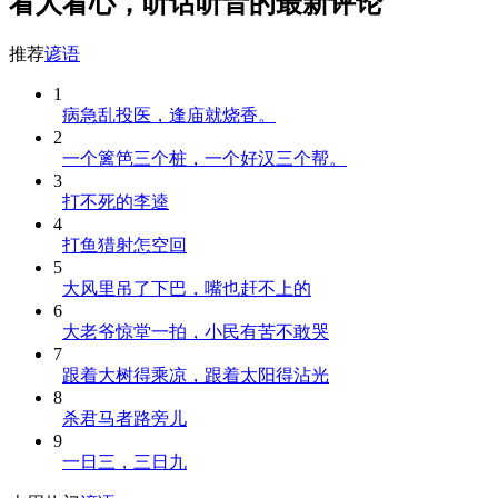
看人看心，听话听音的最新评论
推荐
谚语
1
病急乱投医，逢庙就烧香。
2
一个篱笆三个桩，一个好汉三个帮。
3
打不死的李逵
4
打鱼猎射怎空回
5
大风里吊了下巴，嘴也赶不上的
6
大老爷惊堂一拍，小民有苦不敢哭
7
跟着大树得乘凉，跟着太阳得沾光
8
杀君马者路旁儿
9
一日三，三日九