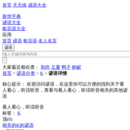
首页
天天练
成语大全
新华字典
谜语大全
歇后语大全
应用
首页
谚语
歇后语
名人名言
大家最近都在查：
和尚
立夏
鸭子
蚂蚁
首页
>
谚语分类
>
K
>
谚语详情
核心提示：
欢迎访问谚语，在这里你可以方便的找到关于看
人看心，听话听音，查看与看人看心，听话听音相关的其他谚
语
看人看心，听话听音
标签：
K
顶(0)
相关的K的谚语