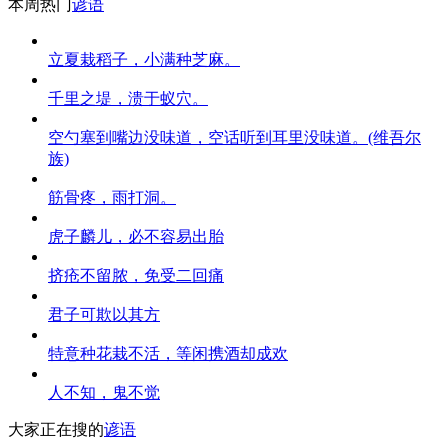
本周热门
谚语
立夏栽稻子，小满种芝麻。
千里之堤，溃于蚁穴。
空勺塞到嘴边没味道，空话听到耳里没味道。(维吾尔
族)
筋骨疼，雨打洞。
虎子麟儿，必不容易出胎
挤疮不留脓，免受二回痛
君子可欺以其方
特意种花栽不活，等闲携酒却成欢
人不知，鬼不觉
大家正在搜的
谚语