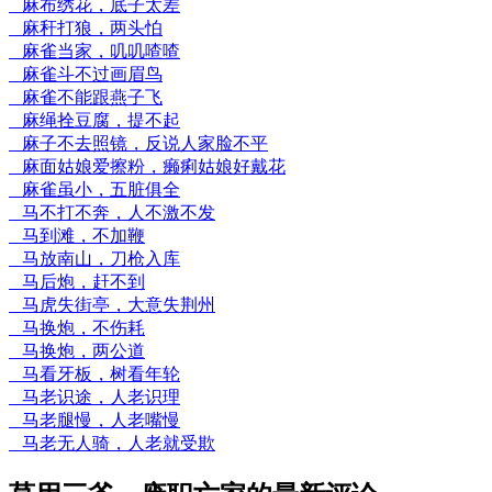
麻布绣花，底子太差
麻秆打狼，两头怕
麻雀当家，叽叽喳喳
麻雀斗不过画眉鸟
麻雀不能跟燕子飞
麻绳拴豆腐，提不起
麻子不去照镜，反说人家脸不平
麻面姑娘爱擦粉，癞痢姑娘好戴花
麻雀虽小，五脏俱全
马不打不奔，人不激不发
马到滩，不加鞭
马放南山，刀枪入库
马后炮，赶不到
马虎失街亭，大意失荆州
马换炮，不伤耗
马换炮，两公道
马看牙板，树看年轮
马老识途，人老识理
马老腿慢，人老嘴慢
马老无人骑，人老就受欺