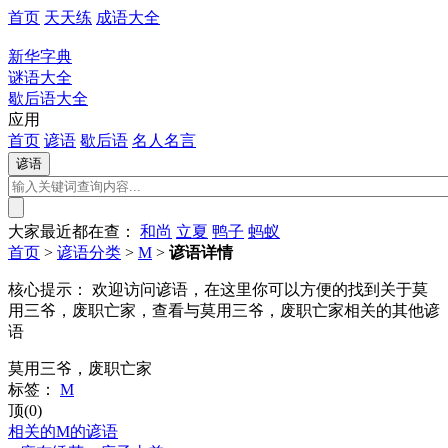
首页
天天练
成语大全
新华字典
谜语大全
歇后语大全
应用
首页
谚语
歇后语
名人名言
大家最近都在查：
和尚
立夏
鸭子
蚂蚁
首页
>
谚语分类
>
M
>
谚语详情
核心提示：
欢迎访问谚语，在这里你可以方便的找到关于莫
用三爷，废职亡家，查看与莫用三爷，废职亡家相关的其他谚
语
莫用三爷，废职亡家
标签：
M
顶(0)
相关的M的谚语