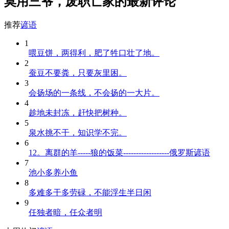
莫用三爷，废职亡家的最新评论
推荐
谚语
1
喂豆饼，两得利，肥了牲口壮了地。
2
蚕豆不要粪，只要灰里困。
3
会扬场的一条线，不会扬的一大片。
4
趁地未封冻，赶快把树种。
5
泉水挑不干，知识学不完。
6
12。离群的羊-----狼的饭菜------------------俄罗斯谚语
7
池小多养小鱼
8
多难多干多劳碌，不能浮生半日闲
9
任独者暗，任众者明