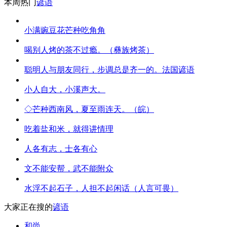
本周热门
谚语
小满豌豆花芒种吃角角
喝别人烤的茶不过瘾。（彝族烤茶）
聪明人与朋友同行，步调总是齐一的。法国谚语
小人自大，小溪声大。
◇芒种西南风，夏至雨连天。（皖）
吃着盐和米，就得讲情理
人各有志，士各有心
文不能安帮，武不能附众
水浮不起石子，人担不起闲话（人言可畏）
大家正在搜的
谚语
和尚