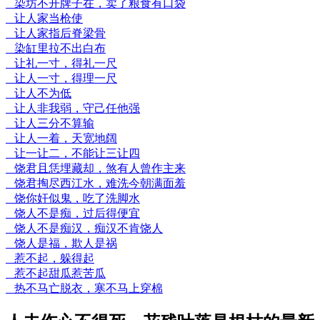
染坊不开牌子在，卖了粮食有口袋
让人家当枪使
让人家指后脊梁骨
染缸里拉不出白布
让礼一寸，得礼一尺
让人一寸，得理一尺
让人不为低
让人非我弱，守己任他强
让人三分不算输
让人一着，天宽地阔
让一让二，不能让三让四
饶君且恁埋藏却，煞有人曾作主来
饶君掏尽西江水，难洗今朝满面羞
饶你奸似鬼，吃了洗脚水
饶人不是痴，过后得便宜
饶人不是痴汉，痴汉不肯饶人
饶人是福，欺人是祸
惹不起，躲得起
惹不起甜瓜惹苦瓜
热不马亡脱衣，寒不马上穿棉