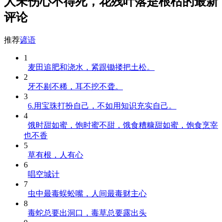
人未伤心不得死，花残叶落是根枯的最新
评论
推荐
谚语
1
麦田追肥和浇水，紧跟锄搂把土松。
2
牙不剔不稀，耳不挖不聋。
3
6.用宝珠打扮自己，不如用知识充实自己。
4
饿时甜如蜜，饱时蜜不甜，饿食糟糠甜如蜜，饱食烹宰
也不香
5
草有根，人有心
6
唱空城计
7
虫中最毒蜈蚣嘴，人间最毒财主心
8
毒蛇总要出洞口，毒草总要露出头