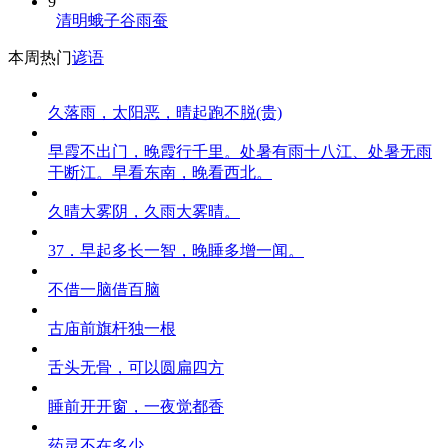
9
清明蛾子谷雨蚕
本周热门
谚语
久落雨，太阳恶，晴起跑不脱(贵)
早霞不出门，晚霞行千里。处暑有雨十八江、处暑无雨
干断江。早看东南，晚看西北。
久晴大雾阴，久雨大雾晴。
37．早起多长一智，晚睡多增一闻。
不借一脑借百脑
古庙前旗杆独一根
舌头无骨，可以圆扁四方
睡前开开窗，一夜觉都香
药灵不在多少