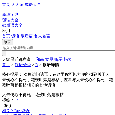
首页
天天练
成语大全
新华字典
谜语大全
歇后语大全
应用
首页
谚语
歇后语
名人名言
大家最近都在查：
和尚
立夏
鸭子
蚂蚁
首页
>
谚语分类
>
R
>
谚语详情
核心提示：
欢迎访问谚语，在这里你可以方便的找到关于人
未伤心不得死，花残叶落是根枯，查看与人未伤心不得死，花
残叶落是根枯相关的其他谚语
人未伤心不得死，花残叶落是根枯
标签：
R
顶(0)
相关的R的谚语