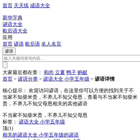
首页
天天练
成语大全
新华字典
谜语大全
歇后语大全
应用
首页
谚语
歇后语
名人名言
大家最近都在查：
和尚
立夏
鸭子
蚂蚁
首页
>
谚语分类
>
谚语大全 小学五年级
>
谚语详情
核心提示：
欢迎访问谚语，在这里你可以方便的找到关于不
当家不知柴米贵，不养儿不知父母恩，查看与不当家不知柴米
贵，不养儿不知父母恩相关的其他谚语
不当家不知柴米贵，不养儿不知父母恩
标签：
谚语大全 小学五年级
顶(1)
相关的谚语大全 小学五年级的谚语