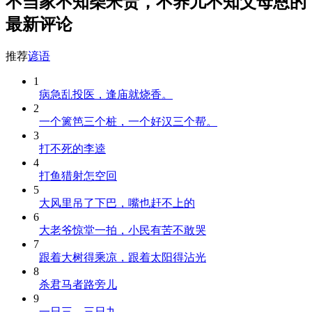
不当家不知柴米贵，不养儿不知父母恩的
最新评论
推荐
谚语
1
病急乱投医，逢庙就烧香。
2
一个篱笆三个桩，一个好汉三个帮。
3
打不死的李逵
4
打鱼猎射怎空回
5
大风里吊了下巴，嘴也赶不上的
6
大老爷惊堂一拍，小民有苦不敢哭
7
跟着大树得乘凉，跟着太阳得沾光
8
杀君马者路旁儿
9
一日三，三日九