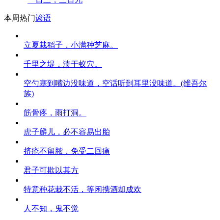
本周热门
谚语
立夏栽稻子，小满种芝麻。
千里之堤，溃于蚁穴。
空勺塞到嘴边没味道，空话听到耳里没味道。(维吾尔
族)
筋骨疼，雨打洞。
虎子麟儿，必不容易出胎
挤疮不留脓，免受二回痛
君子可欺以其方
特意种花栽不活，等闲携酒却成欢
人不知，鬼不觉