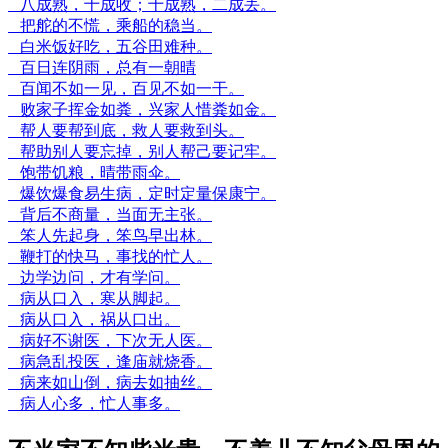
八成熟，十成收；十成熟，二成丢。
把舵的不慌，乘船的稳当。
白米饭好吃，五谷田难种。
百日连阴雨，总有一朝晴
百闻不如一见，百见不如一干。
败家子挥金如粪，兴家人惜粪如金。
帮人要帮到底，救人要救到头。
帮助别人要忘掉，别人帮己要记牢。
饱带饥粮，晴带雨伞。
爆饮爆食易生病，定时定量保康宁。
背后不商量，当面无主张。
笨人先起身，笨鸟早出林。
鞭打的快马，事找的忙人。
边学边问，才有学问。
病从口入，寒从脚起。
病从口入，祸从口出。
病好不谢医，下次无人医。
病急乱投医，逢庙就烧香。
病来如山倒，病去如抽丝。
病人心多，忙人事多。