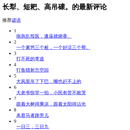
长犁、短耙、高吊磙。的最新评论
推荐
谚语
1
病急乱投医，逢庙就烧香。
2
一个篱笆三个桩，一个好汉三个帮。
3
打不死的李逵
4
打鱼猎射怎空回
5
大风里吊了下巴，嘴也赶不上的
6
大老爷惊堂一拍，小民有苦不敢哭
7
跟着大树得乘凉，跟着太阳得沾光
8
杀君马者路旁儿
9
一日三，三日九