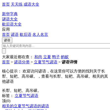
首页
天天练
成语大全
新华字典
谜语大全
歇后语大全
应用
首页
谚语
歇后语
名人名言
大家最近都在查：
和尚
立夏
鸭子
蚂蚁
首页
>
谚语分类
>
立夏节气谚语
>
谚语详情
核心提示：
欢迎访问谚语，在这里你可以方便的找到关于长
犁、短耙、高吊磙。，查看与长犁、短耙、高吊磙。相关的其
他谚语
长犁、短耙、高吊磙。
标签：
立夏节气谚语
顶(0)
相关的立夏节气谚语的谚语