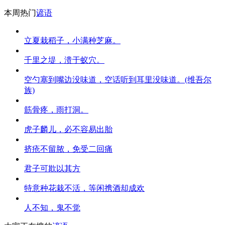
本周热门
谚语
立夏栽稻子，小满种芝麻。
千里之堤，溃于蚁穴。
空勺塞到嘴边没味道，空话听到耳里没味道。(维吾尔
族)
筋骨疼，雨打洞。
虎子麟儿，必不容易出胎
挤疮不留脓，免受二回痛
君子可欺以其方
特意种花栽不活，等闲携酒却成欢
人不知，鬼不觉