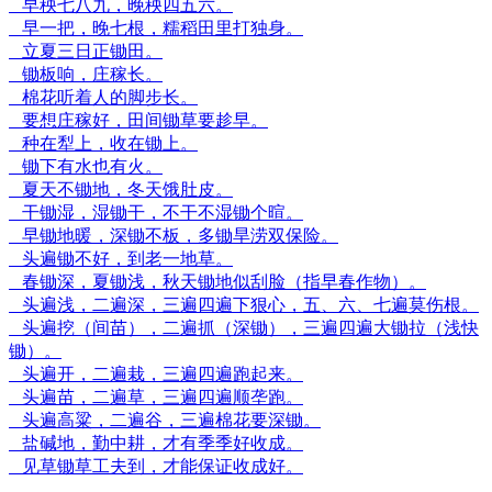
早秧七八九，晚秧四五六。
早一把，晚七根，糯稻田里打独身。
立夏三日正锄田。
锄板响，庄稼长。
棉花听着人的脚步长。
要想庄稼好，田间锄草要趁早。
种在犁上，收在锄上。
锄下有水也有火。
夏天不锄地，冬天饿肚皮。
干锄湿，湿锄干，不干不湿锄个暄。
早锄地暖，深锄不板，多锄旱涝双保险。
头遍锄不好，到老一地草。
春锄深，夏锄浅，秋天锄地似刮脸（指早春作物）。
头遍浅，二遍深，三遍四遍下狠心，五、六、七遍莫伤根。
头遍挖（间苗），二遍抓（深锄），三遍四遍大锄拉（浅快
锄）。
头遍开，二遍栽，三遍四遍跑起来。
头遍苗，二遍草，三遍四遍顺垄跑。
头遍高粱，二遍谷，三遍棉花要深锄。
盐碱地，勤中耕，才有季季好收成。
见草锄草工夫到，才能保证收成好。