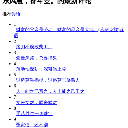
东风急，备斗笠。的最新评论
推荐
谚语
1
财富的父亲是劳动，财富的母亲是大地。(哈萨克族)谚
语
2
磨刀不误砍柴工。
3
爱走黑路，总要撞鬼
4
薄地怕深耕，深耕当上粪
5
过桥莫丢拐棍，过路莫忘修路人
6
人一能之已百之，人十能之己千之
7
文来文对，武来武对
8
手艺胜过一切珠宝
9
冤家债，还不彻