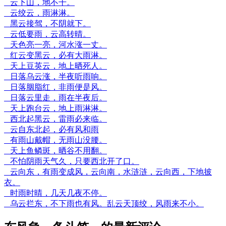
云下山，地不干。
云绞云，雨淋淋。
黑云接驾，不阴就下。
云低要雨，云高转晴。
天色亮一亮，河水涨一丈。
红云变黑云，必有大雨淋。
天上豆英云，地上晒死人。
日落乌云涨，半夜听雨响。
日落胭脂红，非雨便是风。
日落云里走，雨在半夜后。
天上跑台云，地上雨淋淋。
西北起黑云，雷雨必来临。
云自东北起，必有风和雨
有雨山戴帽，无雨山没腰。
天上鱼鳞斑，晒谷不用翻。
不怕阴雨天气久，只要西北开了口。
云向东，有雨变成风，云向南，水涟涟，云向西，下地披
衣。
时雨时晴，几天几夜不停。
乌云拦东，不下雨也有风。乱云天顶绞，风雨来不小。