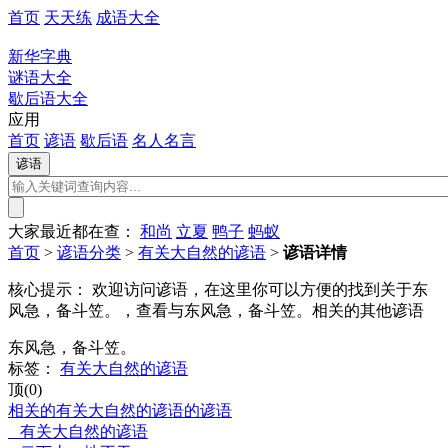
首页
天天练
成语大全
新华字典
谜语大全
歇后语大全
应用
首页
谚语
歇后语
名人名言
大家最近都在查：
和尚
立夏
鸭子
蚂蚁
首页
>
谚语分类
>
有关大自然的谚语
>
谚语详情
核心提示：
欢迎访问谚语，在这里你可以方便的找到关于东
风急，备斗笠。，查看与东风急，备斗笠。相关的其他谚语
东风急，备斗笠。
标签：
有关大自然的谚语
顶(0)
相关的有关大自然的谚语的谚语
有关大自然的谚语