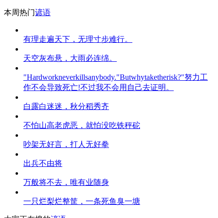
本周热门
谚语
有理走遍天下，无理寸步难行。
天空灰布悬，大雨必连绵。
"Hardworkneverkillsanybody."Butwhytaketherisk?"努力工
作不会导致死亡!不过我不会用自己去证明。
白露白迷迷，秋分稻秀齐
不怕山高老虎恶，就怕没吃铁秤砣
吵架无好言，打人无好拳
出兵不由将
万般将不去，唯有业随身
一只烂梨烂整筐，一条死鱼臭一塘