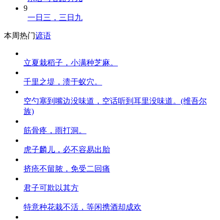
9
一日三，三日九
本周热门
谚语
立夏栽稻子，小满种芝麻。
千里之堤，溃于蚁穴。
空勺塞到嘴边没味道，空话听到耳里没味道。(维吾尔
族)
筋骨疼，雨打洞。
虎子麟儿，必不容易出胎
挤疮不留脓，免受二回痛
君子可欺以其方
特意种花栽不活，等闲携酒却成欢