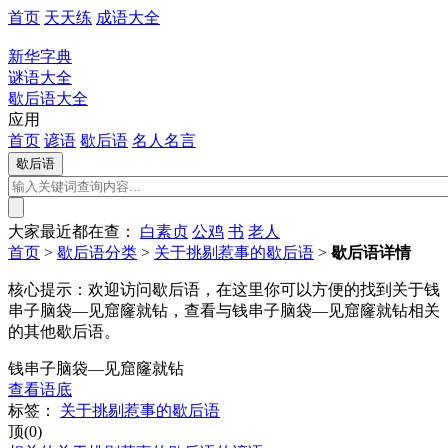
首页
天天练
成语大全
新华字典
谜语大全
歇后语大全
应用
首页
谚语
歇后语
名人名言
大家最近都在查：
白素贞
公鸡
书
老人
首页
>
歇后语分类
>
关于挑剔惹事的歇后语
>
歇后语详情
核心提示：
欢迎访问歇后语，在这里你可以方便的找到关于钱
串子脑袋—见窟窿就钻，查看与钱串子脑袋—见窟窿就钻相关
的其他歇后语。
钱串子脑袋—见窟窿就钻
查看语底
标签：
关于挑剔惹事的歇后语
顶(0)