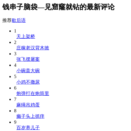
钱串子脑袋—见窟窿就钻的最新评论
推荐
歇后语
1
天上架桥
2
庄稼老汉背木掀
3
张飞摆屠案
4
小碗盖大碗
5
小鸡不撒尿
6
炮弹打在炮筒里
7
麻绳吊鸡蛋
8
癞子头上抓痒
9
百岁养儿子