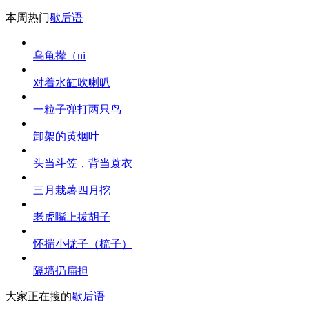
本周热门
歇后语
乌龟撵（ni
对着水缸吹喇叭
一粒子弹打两只鸟
卸架的黄烟叶
头当斗笠，背当蓑衣
三月栽薯四月挖
老虎嘴上拔胡子
怀揣小拢子（梳子）
隔墙扔扁担
大家正在搜的
歇后语