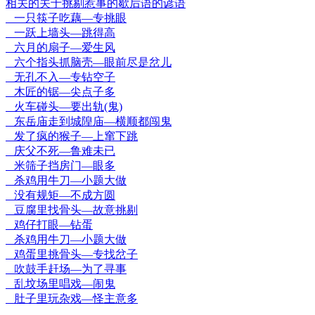
相关的关于挑剔惹事的歇后语的谚语
一只筷子吃藕—专挑眼
一跃上墙头—跳得高
六月的扇子—爱生风
六个指头抓脑壳—眼前尽是岔儿
无孔不入—专钻空子
木匠的锯—尖点子多
火车碰头—要出轨(鬼)
东岳庙走到城隍庙—横顺都闯鬼
发了疯的猴子—上窜下跳
庆父不死—鲁难未已
米筛子挡房门—眼多
杀鸡用牛刀—小题大做
没有规矩—不成方圆
豆腐里找骨头—故意挑剔
鸡仔打眼—钻蛋
杀鸡用牛刀—小题大做
鸡蛋里挑骨头—专找岔子
吹鼓手赶场—为了寻事
乱坟场里唱戏—闹鬼
肚子里玩杂戏—怪主意多