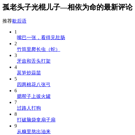
孤老头子光棍儿子—相依为命的最新评论
推荐
歇后语
1
嘴巴一张，看得见肚肠
2
竹筒里爬长虫（蛇）
3
牙齿和舌头打架
4
莴笋炒蒜苗
5
四两棉花八张弓
6
腮帮子上拔火罐
7
过路人打狗
8
打破脑袋拿扇子扇
9
从糠里熬出油来