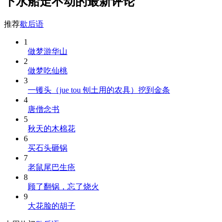
下水船走不动的最新评论
推荐
歇后语
1
做梦游华山
2
做梦吃仙桃
3
一镬头（jue tou 刨土用的农具）挖到金条
4
唐僧念书
5
秋天的木棉花
6
买石头砸锅
7
老鼠尾巴生疮
8
顾了翻锅，忘了烧火
9
大花脸的胡子