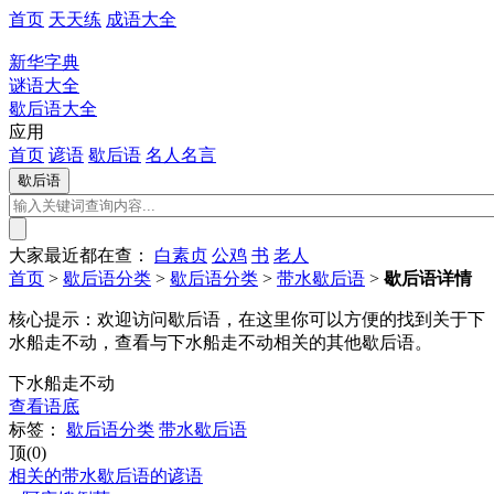
首页
天天练
成语大全
新华字典
谜语大全
歇后语大全
应用
首页
谚语
歇后语
名人名言
大家最近都在查：
白素贞
公鸡
书
老人
首页
>
歇后语分类
>
歇后语分类
>
带水歇后语
>
歇后语详情
核心提示：
欢迎访问歇后语，在这里你可以方便的找到关于下
水船走不动，查看与下水船走不动相关的其他歇后语。
下水船走不动
查看语底
标签：
歇后语分类
带水歇后语
顶(0)
相关的带水歇后语的谚语