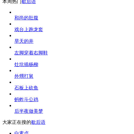
本周热门
歇后语
和尚的肚腹
戏台上跑龙套
旱天的井
左脚穿着右脚鞋
灶坑插杨柳
外甥打舅
石板上砍鱼
蚂蚱斗公鸡
后半夜做美梦
大家正在搜的
歇后语
白素贞