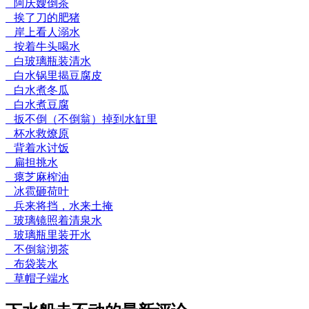
阿庆嫂倒茶
挨了刀的肥猪
岸上看人溺水
按着牛头喝水
白玻璃瓶装清水
白水锅里揭豆腐皮
白水煮冬瓜
白水煮豆腐
扳不倒（不倒翁）掉到水缸里
杯水救燎原
背着水讨饭
扁担挑水
瘪芝麻榨油
冰雹砸荷叶
兵来将挡，水来土掩
玻璃镜照着清泉水
玻璃瓶里装开水
不倒翁沏茶
布袋装水
草帽子端水