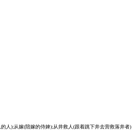
随从的人);从嫁(陪嫁的侍婢);从井救人(跟着跳下井去营救落井者)