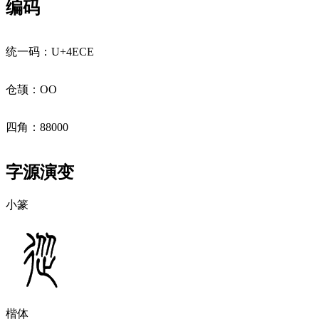
编码
统一码：U+4ECE
仓颉：OO
四角：88000
字源演变
小篆
楷体