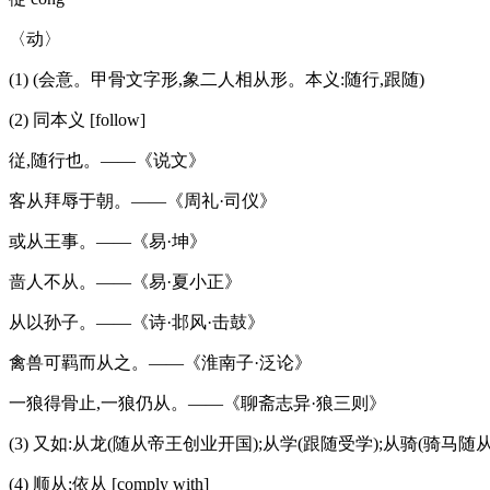
〈动〉
(1) (会意。甲骨文字形,象二人相从形。本义:随行,跟随)
(2) 同本义 [follow]
従,随行也。——《说文》
客从拜辱于朝。——《周礼·司仪》
或从王事。——《易·坤》
啬人不从。——《易·夏小正》
从以孙子。——《诗·邶风·击鼓》
禽兽可羁而从之。——《淮南子·泛论》
一狼得骨止,一狼仍从。——《聊斋志异·狼三则》
(3) 又如:从龙(随从帝王创业开国);从学(跟随受学);从骑(骑马
(4) 顺从;依从 [comply with]