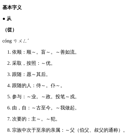
基本字义
●
从
（從）
cóng ㄘㄨㄥˊ
1. 依顺：顺～。盲～。～善如流。
2. 采取，按照：～优。
3. 跟随：愿～其后。
4. 跟随的人：侍～。仆～。
5. 参与：～业。～政。投笔～戎。
6. 由，自：～古至今。～我做起。
7. 次要的：主～。～犯。
8. 宗族中次于至亲的亲属：～父（伯父、叔父的通称）。