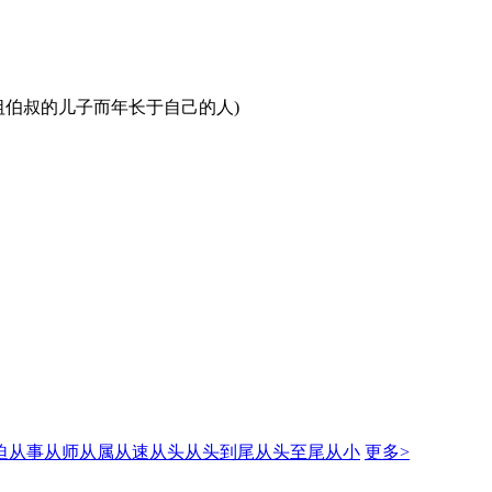
兄(同祖伯叔的儿子而年长于自己的人)
迫
从事
从师
从属
从速
从头
从头到尾
从头至尾
从小
更多>