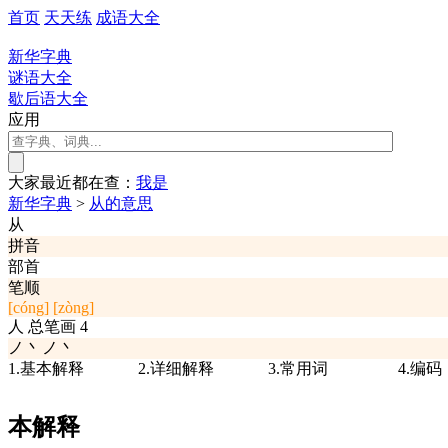
首页
天天练
成语大全
新华字典
谜语大全
歇后语大全
应用
大家最近都在查：
我
是
新华字典
>
从的意思
从
拼音
部首
笔顺
[cóng]
[zòng]
人
总笔画
4
ノ丶ノ丶
1.基本解释
2.详细解释
3.常用词
4.编码
本解释