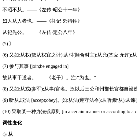
不昭不从。——《左传·昭公十一年》
妇人从人者也。——《礼记·郊特牲》
从祀先公。——《左传·定公八年》
(5) 》
(6) 又如:从权(依从权宜之计);从时(顺合时宜);从允(答应,允许);
(7) 参与其事 [join;be engaged in]
故从事于道者。——《老子》。注:“为也。”
(8) 又如:从戎(参军);从事(官名。汉以后三公和州郡长官都自设僚
(9) 听从,取法 [accept;obey]。如:从法(遵守法令);从听(听从)
(10) 采取某一种办法或原则 [in a certain manner or according to a
词性变化
◎
从