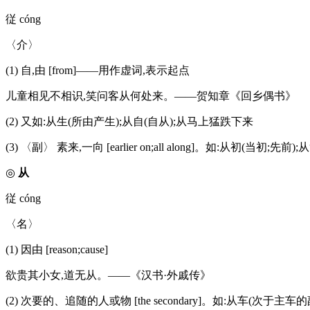
従 cóng
〈介〉
(1) 自,由 [from]——用作虚词,表示起点
儿童相见不相识,笑问客从何处来。——贺知章《回乡偶书》
(2) 又如:从生(所由产生);从自(自从);从马上猛跌下来
(3) 〈副〉 素来,一向 [earlier on;all along]。如:从初(当初;先前
◎
从
従 cóng
〈名〉
(1) 因由 [reason;cause]
欲贵其小女,道无从。——《汉书·外戚传》
(2) 次要的、追随的人或物 [the secondary]。如:从车(次于主