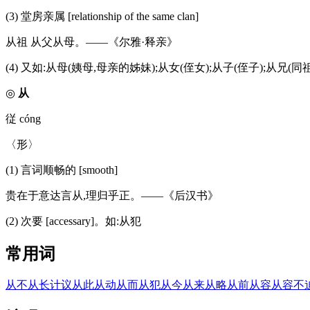
(3) 堂房亲属 [relationship of the same clan]
从祖 从父从母。——《尔雅·释亲》
(4) 又如:从母(姨母,母亲的姊妹);从女(侄女);从子(侄子);从
◎
从
従 cóng
〈形〉
(1) 言词顺畅的 [smooth]
贵在于意达言从,理归乎正。——《后汉书》
(2) 次要 [accessary]。如:从犯
常用词
从不
从长计议
从此
从动
从而
从犯
从今
从来
从略
从前
从容
从容不