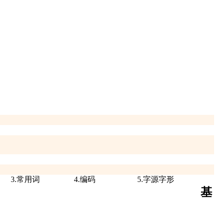
3.常用词
4.编码
5.字源字形
基