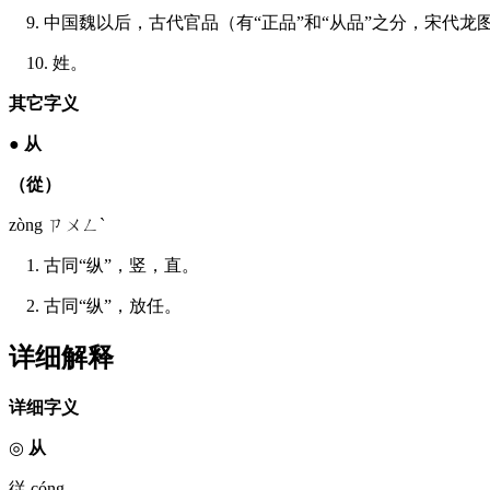
9. 中国魏以后，古代官品（有“正品”和“从品”之分，宋代
10. 姓。
其它字义
●
从
（從）
zòng ㄗㄨㄥˋ
1. 古同“纵”，竖，直。
2. 古同“纵”，放任。
详细解释
详细字义
◎
从
従 cóng