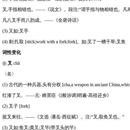
叉,手指相错也。——《说文》。段注:“谓手指与物相错也。凡
凡八叉手而八韵成。——《全唐诗话》
(3) 又如:叉手
(4) 刺;扎取 [stick;work with a fork;fork]。如:叉了一槽干草;叉鱼
词性变化
◎
叉
chā
〈名〉
(1) 古代的一种兵器,头有分杈 [cha,a weapon in anciant China,which th
红漆了叉。——元· 睢景臣《[般涉调]哨遍·高祖还乡》
(2) 叉子 [fork]
挺叉来往。——《文选 ·潘岳·西征赋》。注:“叉,取鱼叉也。”
(3) 又如:鱼叉;粪叉;叉竿(带叉头的竿)