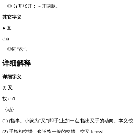
◎ 分开张开：～开两腿。
其它字义
●
叉
chà
◎同“岔”。
详细解释
详细字义
◎
叉
扠 chā
〈动〉
(1) (指事。小篆为“又”(即手)上加一点,指出叉手的动向。本义:交
(2) 手指相交错。也泛指一般的交错、交叉 [cross]