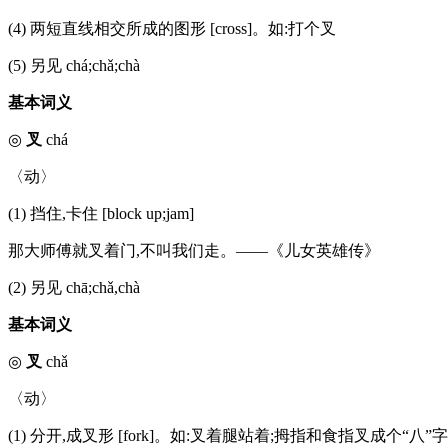
(4) 两短直线相交所成的图形 [cross]。如:打个叉
(5) 另见 chá;chǎ;chà
基本词义
◎
叉
chá
〈动〉
(1) 挡住,卡住 [block up;jam]
那大师傅就叉着门,不叫我们走。——《儿女英雄传》
(2) 另见 chā;chǎ,chà
基本词义
◎
叉
chǎ
〈动〉
(1) 分开,成叉形 [fork]。如:叉着腿站着;拇指和食指叉成个“八”字