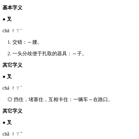
基本字义
●
叉
chā ㄔㄚˉ
1. 交错：～腰。
2. 一头分歧便于扎取的器具：～子。
其它字义
●
叉
chá ㄔㄚˊ
◎ 挡住，堵塞住，互相卡住：一辆车～在路口。
其它字义
●
叉
chǎ ㄔㄚˇ