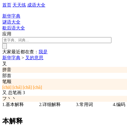
首页
天天练
成语大全
新华字典
谜语大全
歇后语大全
应用
大家最近都在查：
我
是
新华字典
>
叉的意思
叉
拼音
部首
笔顺
[chā]
[chá]
[chǎ]
[chà]
又
总笔画
3
フ丶丶
1.基本解释
2.详细解释
3.常用词
4.编码
本解释