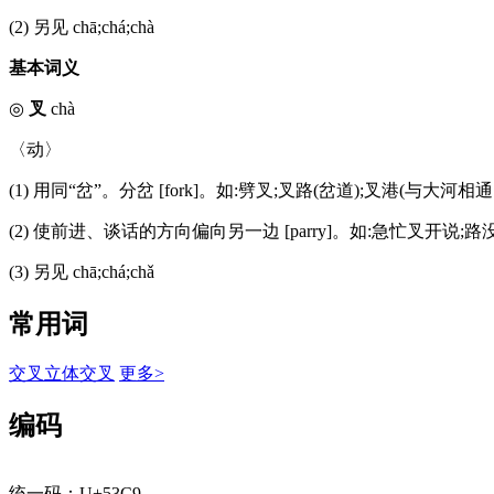
(2) 另见 chā;chá;chà
基本词义
◎
叉
chà
〈动〉
(1) 用同“岔”。分岔 [fork]。如:劈叉;叉路(岔道);叉港(与大河相
(2) 使前进、谈话的方向偏向另一边 [parry]。如:急忙叉开说
(3) 另见 chā;chá;chǎ
常用词
交叉
立体交叉
更多>
编码
统一码：U+53C9