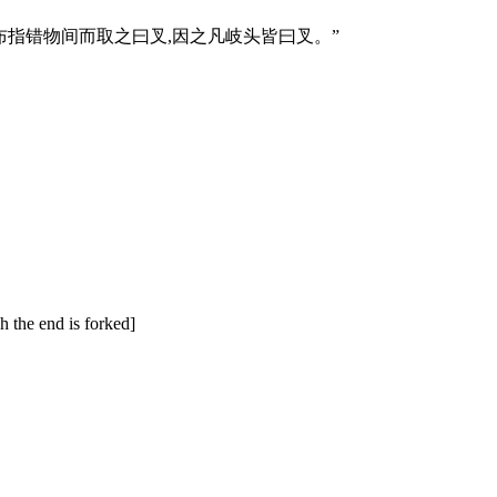
布指错物间而取之曰叉,因之凡岐头皆曰叉。”
e end is forked]