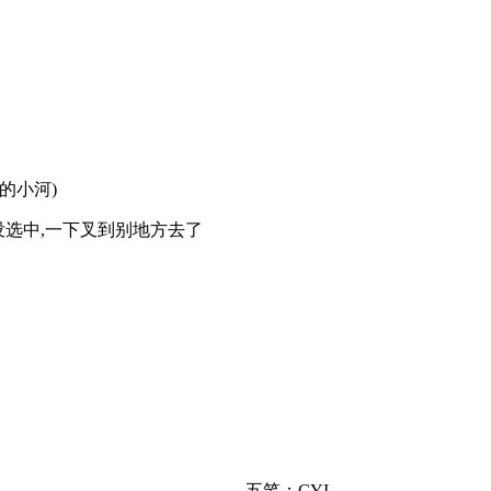
通的小河)
;路没选中,一下叉到别地方去了
五笔：CYI