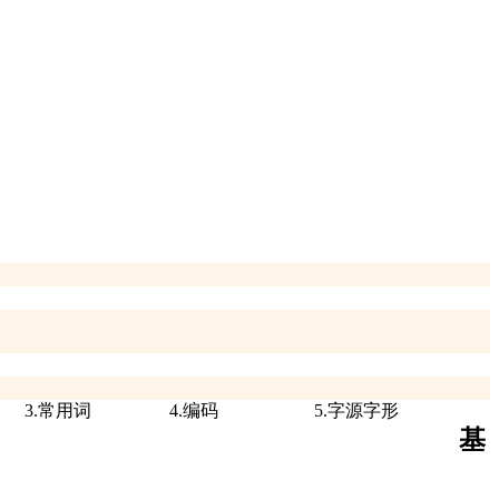
3.常用词
4.编码
5.字源字形
基