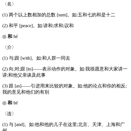
〈名〉
(1) 两个以上数相加的总数 [sum]。如:五和七的和是十二
(2) 和平 [peace]。如:讲和;求和;议和
◎
和
hé
〈介〉
(1) 与;跟 [with]。如:和人群一同去
(2) 向;对;跟 [to]——表示动作的对象。如:我很愿意和大家讲一
讲;和他父亲谈及此事
(3) 跟 [as]——引进用来比较的对象。如:他的论点和你的相反;
我的意见和他们的有别
◎
和
hé
〈连〉
(1) 与 [and]。如:他和他的儿子在这里;北京、天津、上海和广
州