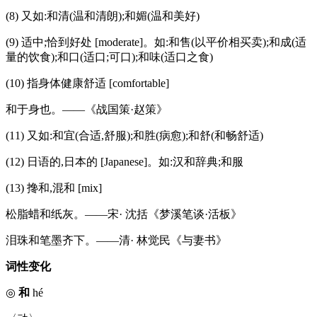
(8) 又如:和清(温和清朗);和媚(温和美好)
(9) 适中;恰到好处 [moderate]。如:和售(以平价相买卖);和成(适
量的饮食);和口(适口;可口);和味(适口之食)
(10) 指身体健康舒适 [comfortable]
和于身也。——《战国策·赵策》
(11) 又如:和宜(合适,舒服);和胜(病愈);和舒(和畅舒适)
(12) 日语的,日本的 [Japanese]。如:汉和辞典;和服
(13) 搀和,混和 [mix]
松脂蜡和纸灰。——宋· 沈括《梦溪笔谈·活板》
泪珠和笔墨齐下。——清· 林觉民《与妻书》
词性变化
◎
和
hé