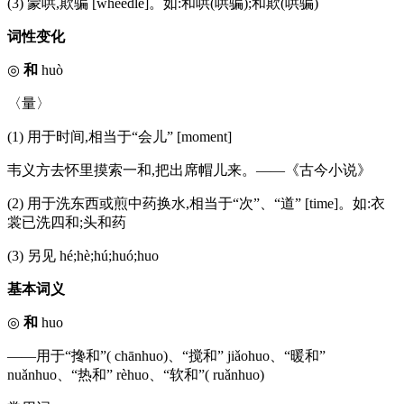
(3) 蒙哄,欺骗 [wheedle]。如:和哄(哄骗);和欺(哄骗)
词性变化
◎
和
huò
〈量〉
(1) 用于时间,相当于“会儿” [moment]
韦义方去怀里摸索一和,把出席帽儿来。——《古今小说》
(2) 用于洗东西或煎中药换水,相当于“次”、“道” [time]。如:衣
裳已洗四和;头和药
(3) 另见 hé;hè;hú;huó;huo
基本词义
◎
和
huo
——用于“搀和”( chānhuo)、“搅和” jiǎohuo、“暖和”
nuǎnhuo、“热和” rèhuo、“软和”( ruǎnhuo)