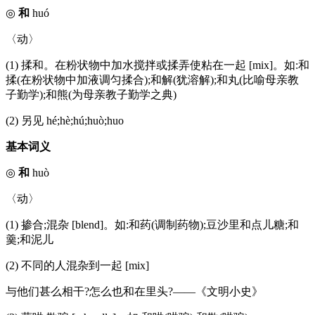
◎
和
huó
〈动〉
(1) 揉和。在粉状物中加水搅拌或揉弄使粘在一起 [mix]。如:和
揉(在粉状物中加液调匀揉合);和解(犹溶解);和丸(比喻母亲教
子勤学);和熊(为母亲教子勤学之典)
(2) 另见 hé;hè;hú;huò;huo
基本词义
◎
和
huò
〈动〉
(1) 掺合;混杂 [blend]。如:和药(调制药物);豆沙里和点儿糖;和
羹;和泥儿
(2) 不同的人混杂到一起 [mix]
与他们甚么相干?怎么也和在里头?——《文明小史》