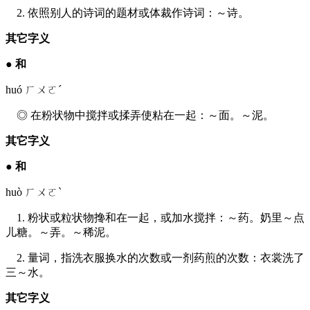
2. 依照别人的诗词的题材或体裁作诗词：～诗。
其它字义
●
和
huó ㄏㄨㄛˊ
◎ 在粉状物中搅拌或揉弄使粘在一起：～面。～泥。
其它字义
●
和
huò ㄏㄨㄛˋ
1. 粉状或粒状物搀和在一起，或加水搅拌：～药。奶里～点
儿糖。～弄。～稀泥。
2. 量词，指洗衣服换水的次数或一剂药煎的次数：衣裳洗了
三～水。
其它字义