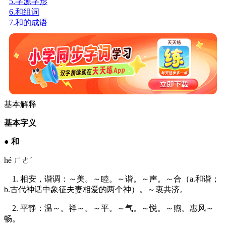
5.字源字形
6.和组词
7.和的成语
基本解释
基本字义
●
和
hé ㄏㄜˊ
1. 相安，谐调：～美。～睦。～谐。～声。～合（a.和谐；
b.古代神话中象征夫妻相爱的两个神）。～衷共济。
2. 平静：温～。祥～。～平。～气。～悦。～煦。惠风～
畅。