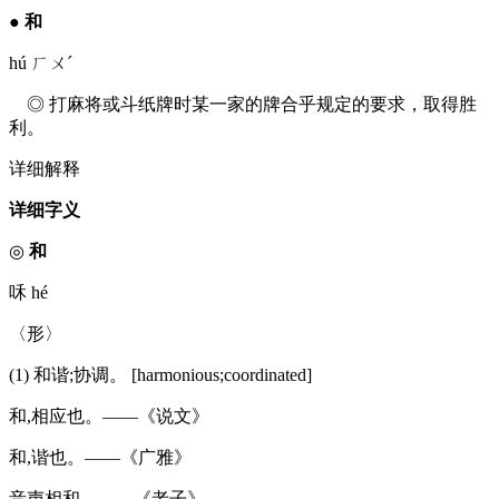
●
和
hú ㄏㄨˊ
◎ 打麻将或斗纸牌时某一家的牌合乎规定的要求，取得胜
利。
详细解释
详细字义
◎
和
咊 hé
〈形〉
(1) 和谐;协调。 [harmonious;coordinated]
和,相应也。——《说文》
和,谐也。——《广雅》
音声相和。——《老子》