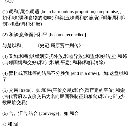
〈动〉
(1) 调和;调治;调适 [be in harmonious proportion;compromise]。
如:和味(调和食物的滋味);和羹(五味调和的羹汤);和弱(调和抑
制);和通(调和;和畅)
(2) 和解;息争而归和平 [become reconciled]
与楚以和。——《史记·屈原贾生列传》
(3) 又如:和番(以婚姻安抚外族,和睦异族);和盟(和好结盟);和邻
(与邻国媾和交好);和宁(和解,平息);和释(和解;消除)
(4) 弈棋或赛球等的结局不分胜负 [end in a draw]。如:这盘棋和
了
(5) 交易 [trade]。如:和售(平价交易);和价(谓官定的平价);和籴
(古代官府以议价交易为名向民间强制征购粮食);和市(指与少
数民族交易)
(6) 合。汇合;结合 [converge]。如:和合
◎
和
hé