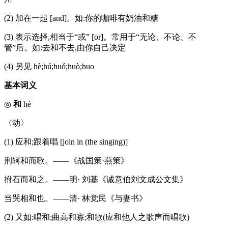
(2) 加在一起 [and]。如:你的咖啡有奶油和糖
(3) 表示选择,相当于“或” [or]。常用于“无论、不论、不
管”后。如:去和不去,由你自己决定
(4) 另见 hè;hú;huó;huò;huo
基本词义
◎
和
hè
〈动〉
(1) 应和;跟着唱 [join in (the singing)]
荆轲和而歌。——《战国策·燕策》
拊石而和之。——明· 刘基《诚意伯刘文成公文集》
当哭相和也。——清· 林觉民《与妻书》
(2) 又如:唱和;曲高和寡;和歌(应和他人之歌声而唱歌)