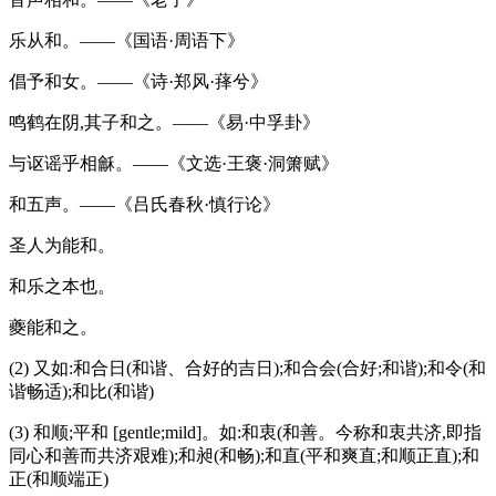
乐从和。——《国语·周语下》
倡予和女。——《诗·郑风·萚兮》
鸣鹤在阴,其子和之。——《易·中孚卦》
与讴谣乎相龢。——《文选·王褒·洞箫赋》
和五声。——《吕氏春秋·慎行论》
圣人为能和。
和乐之本也。
夔能和之。
(2) 又如:和合日(和谐、合好的吉日);和合会(合好;和谐);和令(和
谐畅适);和比(和谐)
(3) 和顺;平和 [gentle;mild]。如:和衷(和善。今称和衷共济,即指
同心和善而共济艰难);和昶(和畅);和直(平和爽直;和顺正直);和
正(和顺端正)