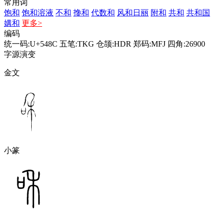
常用词
饱和
饱和溶液
不和
搀和
代数和
风和日丽
附和
共和
共和国
媾和
更多>
编码
统一码:U+548C
五笔:TKG
仓颉:HDR
郑码:MFJ
四角:26900
字源演变
金文
小篆