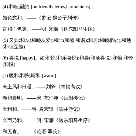
(4) 和睦;融洽 [on friendly terms;harmonious]
颜色愈和。——《史记·魏公子列传》
言和而色夷。——明· 宋濂《送东阳马生序》
(5) 又如:和友(和睦友爱);和比(和睦;和谐);和居(和睦相处);和勉
(和睦互勉)
(6) 喜悦 [happy]。如:和悦(和乐喜悦);和喜(和洽喜悦);和愉;和怿
(和悦)
(7) 暖和;和煦;晴和 [warm]
海上风和日暖。——刘斧《青锁高议》
春和景明。——宋· 范仲淹《岳阳楼记》
天稍和。——明· 袁宏道《满井游记》
久而乃和。——明· 宋濂《送东阳马生序》
和无寡。——《论语·季氏》