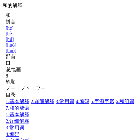
和的解释
和
拼音
[hé]
[hè]
[hú]
[huó]
[huò]
部首
口
总笔画
8
笔顺
ノ一丨ノ丶丨フ一
目录
1.基本解释
2.详细解释
3.常用词
4.编码
5.字源字形
6.和组词
7.和的成语
1.基本解释
2.详细解释
3.常用词
4.编码