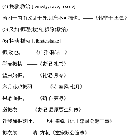
(4) 挽救;救治 [remedy; save; rescue]
智困于内而政乱于外,则忘不可振也。——《韩非子·五蠹》。
(5) 又如:振理(救治);振除(救治)
(6) 抖动;摇动 [vibrate;shake]
振,动也。——《广雅·释诂一》
举若振槁。——《史记·礼书》
蛰虫始振。——《礼记·月令》
六月莎鸡振羽。——《诗·豳风·七月》
果敢而振。——《荀子·荣辱》
必振衣。——《史记·屈原贾生列传》
迁我如振落叶。——明· 崔铣《记王忠肃公翱三事》
振衣裳。——清· 方苞《左宗毅公逸事》