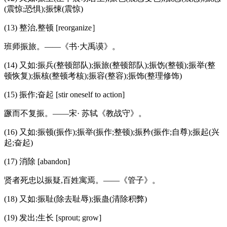
(震惊;恐惧);振悚(震惊)
(13) 整治,整顿 [reorganize］
班师振旅。——《书·大禹谟》。
(14) 又如:振兵(整顿部队);振旅(整顿部队);振饬(整顿);振举(整
顿恢复);振核(整顿考核);振容(整容);振饰(整理修饰)
(15) 振作;奋起 [stir oneself to action]
蹶而不复振。——宋· 苏轼《教战守》。
(16) 又如:振顿(振作);振举(振作;整顿);振矜(振作;自尊);振起(兴
起;奋起)
(17) 消除 [abandon]
贤者死忠以振疑,百姓寓焉。——《管子》。
(18) 又如:振耻(除去耻辱);振蛊(清除积弊)
(19) 发出;生长 [sprout; grow]