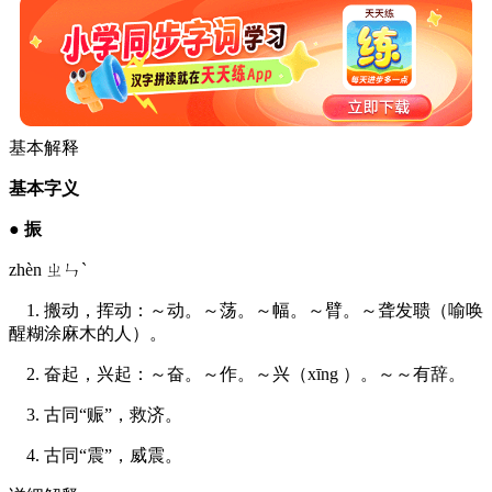
基本解释
基本字义
●
振
zhèn ㄓㄣˋ
1. 搬动，挥动：～动。～荡。～幅。～臂。～聋发聩（喻唤
醒糊涂麻木的人）。
2. 奋起，兴起：～奋。～作。～兴（xīng ）。～～有辞。
3. 古同“赈”，救济。
4. 古同“震”，威震。