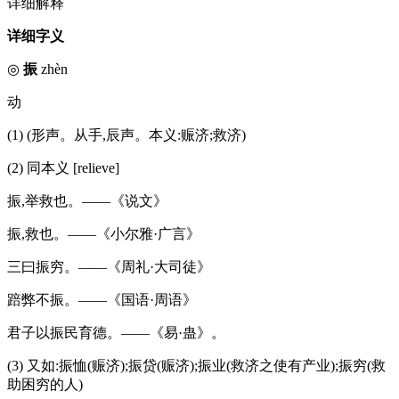
详细解释
详细字义
◎
振
zhèn
动
(1) (形声。从手,辰声。本义:赈济;救济)
(2) 同本义 [relieve]
振,举救也。——《说文》
振,救也。——《小尔雅·广言》
三曰振穷。——《周礼·大司徒》
踣弊不振。——《国语·周语》
君子以振民育德。——《易·蛊》。
(3) 又如:振恤(赈济);振贷(赈济);振业(救济之使有产业);振穷(救
助困穷的人)