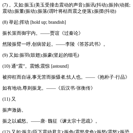
(7) 。又如:振玉(美玉受撞击震动的声音);振讯(抖动);振掉(动摇;
震动);振董(振动);振落(谓叶将枯而震之使落);振摆(抖动)
(8) 举起;挥动 [hold up; brandish]
振长策而御宇内。——贾谊《过秦论》
然陵振臂一呼,创病皆起。——李陵《答苏武书》。
(9) 又如:振羽(鼓翅);振豪(竖起的细毛)
(10) 通“震”。震憾;震惊 [astound]
被抑枉而自诬,事无苦而振慑者,怯人也。——《抱朴子·行品》
如有地动,尊则振龙。——《后汉书·张衡传》
(11) 又
振声激扬。
振之以威怒。——唐· 魏征《谏太宗十思疏》。
(12) 又如:振主(臣下震动君主);振色(震怒变色);振怒(震怒);振恐