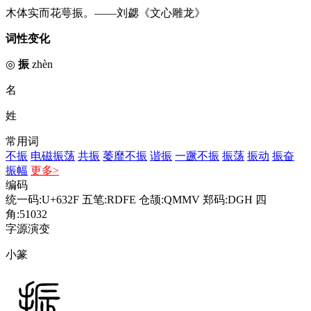
木体实而花萼振。——刘勰《文心雕龙》
词性变化
◎
振
zhèn
名
姓
常用词
不振
电磁振荡
共振
萎靡不振
谐振
一蹶不振
振荡
振动
振奋
振幅
更多>
编码
统一码:U+632F
五笔:RDFE
仓颉:QMMV
郑码:DGH
四
角:51032
字源演变
小篆