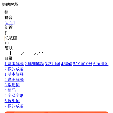
振的解释
振
拼音
[zhèn]
部首
扌
总笔画
10
笔顺
一丨一一ノ一一フノ丶
目录
1.基本解释
2.详细解释
3.常用词
4.编码
5.字源字形
6.振组词
7.振的成语
1.基本解释
2.详细解释
3.常用词
4.编码
5.字源字形
6.振组词
7.振的成语