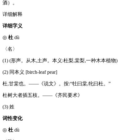
酒）。
详细解释
详细字义
◎
杜
dù
〈名〉
(1) (形声。从木,土声。本义:杜梨,棠梨,一种木本植物)
(2) 同本义 [birch-leaf pear]
杜,甘棠也。——《说文》。按:“牡曰棠,牝曰杜。”
杜树大者插五枝。——《齐民要术》
(3) 姓
词性变化
◎
杜
dù