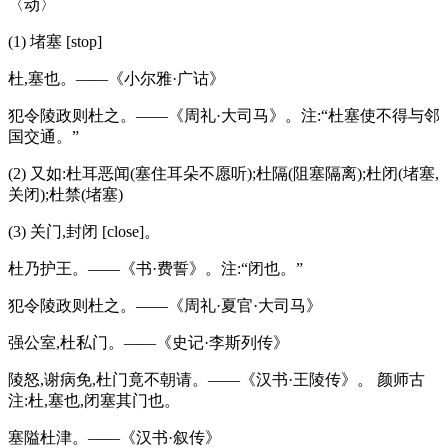
〈动〉
(1) 堵塞 [stop]
杜,塞也。——《小尔雅·广诂》
犯令陵政则杜之。——《周礼·大司马》。注:“杜塞使不得与邻
国交通。”
(2) 又如:杜耳恶闻(塞住耳朵不愿听);杜隔(阻塞隔离);杜闭(堵塞,
关闭);杜禁(堵塞)
(3) 关门,封闭 [close]。
杜乃护王。——《书·费誓》。注:“闭也。”
犯令陵政则杜之。——《周礼·夏官·大司马》
强公室,杜私门。——《史记·李斯列传》
陵怒,谢病免,杜门竟不朝请。——《汉书·王陵传》。 颜师古
注:杜,塞也,闭塞其门也。
塞隘杜津。——《汉书·叙传》