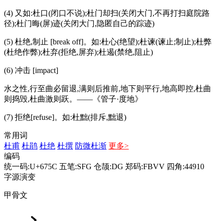
(4) 又如:杜口(闭口不说);杜门却扫(关闭大门,不再打扫庭院路
径);杜门晦(屏)迹(关闭大门,隐匿自己的踪迹)
(5) 杜绝,制止 [break off]。如:杜心(绝望);杜谏(谏止;制止);杜弊
(杜绝作弊);杜弃(拒绝,屏弃);杜遏(禁绝,阻止)
(6) 冲击 [impact]
水之性,行至曲必留退,满则后推前,地下则平行,地高即控,杜曲
则捣毁,杜曲激则跃。——《管子·度地》
(7) 拒绝[refuse]。如:杜黜(排斥,黜退)
常用词
杜甫
杜鹃
杜绝
杜撰
防微杜渐
更多>
编码
统一码:U+675C
五笔:SFG
仓颉:DG
郑码:FBVV
四角:44910
字源演变
甲骨文