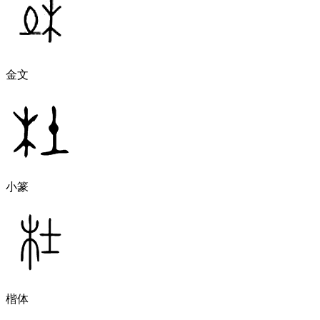
金文
小篆
楷体