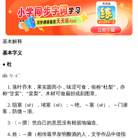
基本解释
基本字义
●
杜
dù ㄉㄨˋ
1. 落叶乔木，果实圆而小，味涩可食，俗称“杜梨”，亦
称“甘棠”、“棠梨”。木材可做扁担或刻图章。
2. 阻塞（sè），堵塞（sè）：～绝。～塞（sè）。～门谢
客，防微～渐。
3. 〔～撰〕凭自己的意思没有根据地编造。
4. 姓：～康（相传最早发明酿酒的人，文学作品中借指