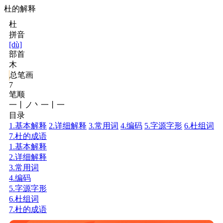
杜的解释
杜
拼音
[dù]
部首
木
总笔画
7
笔顺
一丨ノ丶一丨一
目录
1.基本解释
2.详细解释
3.常用词
4.编码
5.字源字形
6.杜组词
7.杜的成语
1.基本解释
2.详细解释
3.常用词
4.编码
5.字源字形
6.杜组词
7.杜的成语