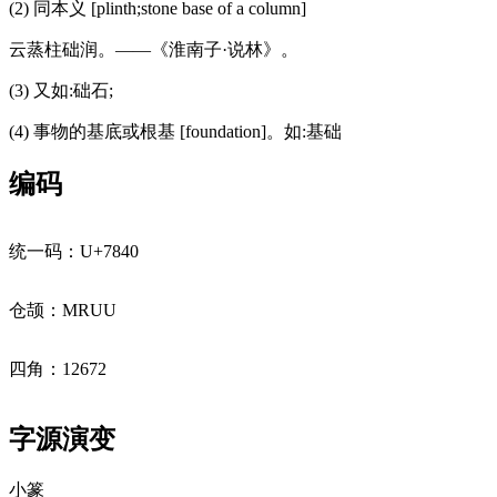
(2) 同本义 [plinth;stone base of a column]
云蒸柱础润。——《淮南子·说林》。
(3) 又如:础石;
(4) 事物的基底或根基 [foundation]。如:基础
编码
统一码：U+7840
仓颉：MRUU
四角：12672
字源演变
小篆