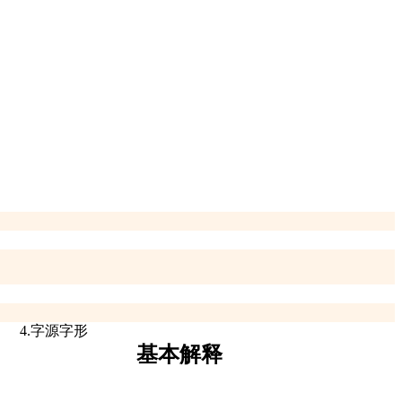
4.字源字形
基本解释