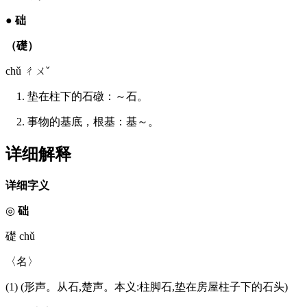
●
础
（礎）
chǔ ㄔㄨˇ
1. 垫在柱下的石礅：～石。
2. 事物的基底，根基：基～。
详细解释
详细字义
◎
础
礎 chǔ
〈名〉
(1) (形声。从石,楚声。本义:柱脚石,垫在房屋柱子下的石头)