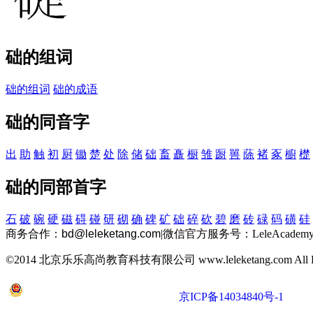
础的组词
础的组词
础的成语
础的同音字
出
助
触
初
厨
锄
楚
处
除
储
础
畜
矗
橱
雏
蹰
嘼
蒢
褚
豖
櫥
檚
础的同部首字
石
破
碗
硬
磁
碍
碰
研
砌
确
碑
矿
础
碎
砍
碧
磨
砖
碌
码
磺
硅
商务合作：
bd@leleketang.com
|
微信官方服务号：LeleAcademy
©2014 北京乐乐高尚教育科技有限公司 www.leleketang.com All Righ
京公网安备 11010802022053号
京ICP备14034840号-1