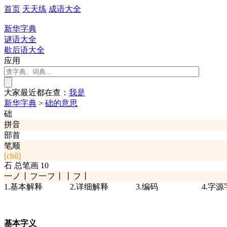
首页
天天练
成语大全
新华字典
谜语大全
歇后语大全
应用
大家最近都在查：
我
是
新华字典
>
础的意思
础
拼音
部首
笔顺
[chǔ]
石
总笔画
10
一ノ丨フ一フ丨丨フ丨
1.基本解释
2.详细解释
3.编码
4.字
基本字义