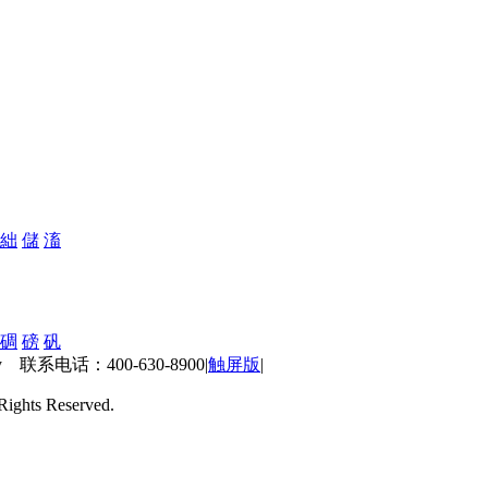
絀
儲
滀
碉
磅
矾
 联系电话：400-630-8900
|
触屏版
|
ts Reserved.